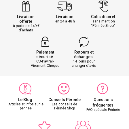
Livraison
Livraison
Colis discret
offerte
en 24 à 48 h
sans mention
"Périnée Shop"
à partir de 149
d'achats
Paiement
Retours et
sécurisé
échanges
CB-PayPal-
14 jours pour
Virement-Chèque
changer d'avis
Le Blog
Conseils Périnée
Questions
Articles et infos sur le
Les conseils de
fréquentes
périnée
Périnée Shop
FAQ spéciale Périnée