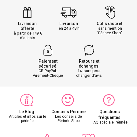
Livraison
Livraison
Colis discret
offerte
en 24 à 48 h
sans mention
"Périnée Shop"
à partir de 149
d'achats
Paiement
Retours et
sécurisé
échanges
CB-PayPal-
14 jours pour
Virement-Chèque
changer d'avis
Le Blog
Conseils Périnée
Questions
Articles et infos sur le
Les conseils de
fréquentes
périnée
Périnée Shop
FAQ spéciale Périnée