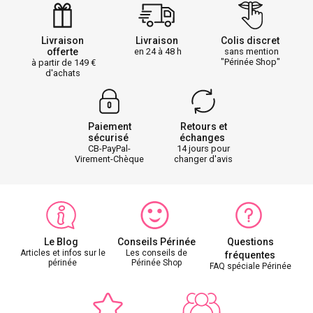
Livraison
Livraison
Colis discret
offerte
en 24 à 48 h
sans mention
"Périnée Shop"
à partir de 149
d'achats
Paiement
Retours et
sécurisé
échanges
CB-PayPal-
14 jours pour
Virement-Chèque
changer d'avis
Le Blog
Conseils Périnée
Questions
Articles et infos sur le
Les conseils de
fréquentes
périnée
Périnée Shop
FAQ spéciale Périnée