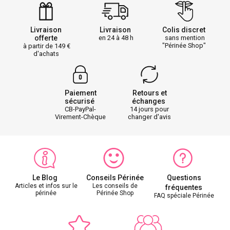
Livraison
Livraison
Colis discret
offerte
en 24 à 48 h
sans mention
"Périnée Shop"
à partir de 149
d'achats
Paiement
Retours et
sécurisé
échanges
CB-PayPal-
14 jours pour
Virement-Chèque
changer d'avis
Le Blog
Conseils Périnée
Questions
Articles et infos sur le
Les conseils de
fréquentes
périnée
Périnée Shop
FAQ spéciale Périnée