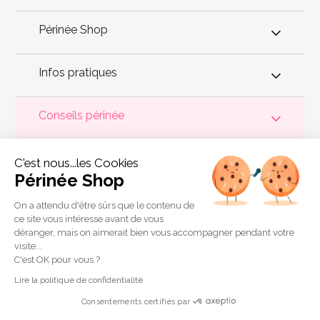
Périnée Shop
Infos pratiques
Conseils périnée
Votre
périnée
est précieux ! Il est donc primordial d'entretenir,
C'est nous...les Cookies
de muscler et de rééduquer le plancher pelvien
pour éviter les
problèmes d'
incontinence
, de pesanteur pelvienne, de manque
Périnée Shop
de sensations durant les rapports sexuels et de petites
fuites
urinaires
.
Périnée Shop
a sélectionné les meilleures solutions
pour la rééducation périnéale et pour l'auto-traitement de
On a attendu d'être sûrs que le contenu de
l'incontinence à domicile :
électrostimulateurs
,
appareils de
ce site vous intéresse avant de vous
biofeedback
,
cônes vaginaux
,
boules de Geisha
, sondes
déranger, mais on aimerait bien vous accompagner pendant votre
connectées et
accessoires pour exercices de Kegel
.
visite...
Copyright 2011 © Périnée Shop
C'est OK pour vous ?
Conditions générales de vente
Lire la politique de confidentialité
Mentions légales
Consentements certifiés par
Plan du site