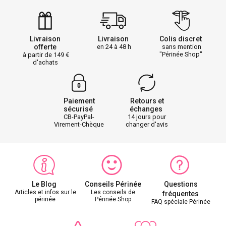
Livraison
Livraison
Colis discret
offerte
en 24 à 48 h
sans mention
"Périnée Shop"
à partir de 149
d'achats
Paiement
Retours et
sécurisé
échanges
CB-PayPal-
14 jours pour
Virement-Chèque
changer d'avis
Le Blog
Conseils Périnée
Questions
Articles et infos sur le
Les conseils de
fréquentes
périnée
Périnée Shop
FAQ spéciale Périnée