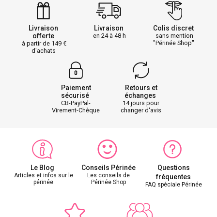
Livraison
Livraison
Colis discret
offerte
en 24 à 48 h
sans mention
"Périnée Shop"
à partir de 149
d'achats
Paiement
Retours et
sécurisé
échanges
CB-PayPal-
14 jours pour
Virement-Chèque
changer d'avis
Le Blog
Conseils Périnée
Questions
Articles et infos sur le
Les conseils de
fréquentes
périnée
Périnée Shop
FAQ spéciale Périnée