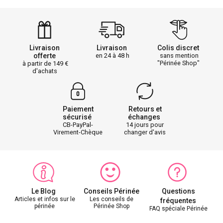
Livraison
Livraison
Colis discret
offerte
en 24 à 48 h
sans mention
"Périnée Shop"
à partir de 149
d'achats
Paiement
Retours et
sécurisé
échanges
CB-PayPal-
14 jours pour
Virement-Chèque
changer d'avis
Le Blog
Conseils Périnée
Questions
Articles et infos sur le
Les conseils de
fréquentes
périnée
Périnée Shop
FAQ spéciale Périnée