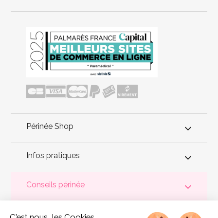
Périnée Shop
Infos pratiques
Conseils périnée
Votre
périnée
est précieux ! Il est donc primordial d'entretenir,
C'est nous...les Cookies
de muscler et de rééduquer le plancher pelvien
pour éviter les