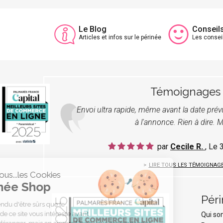
Le Blog
Conseil
Articles et infos sur le périnée
Les consei
Témoignages
Envoi ultra rapide, même avant la date pré
à l'annonce. Rien à dire. M
par
Cecile R.
, Le
LIRE TOUS LES TÉMOIGNAG
C'est nous...les Cookies
Périnée Shop
Pér
On a attendu d'être sûrs que le
contenu de ce site vous intéresse avant
Qui s