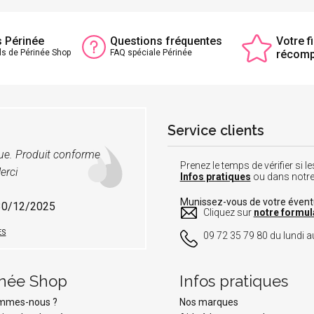
s Périnée
Questions fréquentes
Votre fi
ls de Périnée Shop
FAQ spéciale Périnée
récom
Service clients
vue. Produit conforme
Prenez le temps de vérifier si
erci
Infos pratiques
ou dans notr
Munissez-vous de votre éven
 30/12/2025
Cliquez sur
notre formul
ES
09 72 35 79 80 du lundi au
inée Shop
Infos pratiques
ommes-nous ?
Nos marques