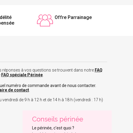
délité
Offre Parrainage
pensée
 les réponses à vos questions se trouvent dans notre
FAQ
e
FAQ spéciale Périnée
.
tuel numéro de commande avant de nous contacter.
aire de contact
.
 vendredi de 9 h à 12 h et de 14 h à 18 h (vendredi : 17 h)
Conseils périnée
Le périnée, c'est quoi ?