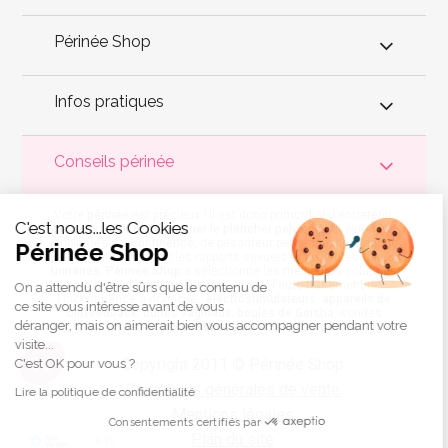
Périnée Shop
Infos pratiques
Conseils périnée
Votre
périnée
est précieux ! Il est donc primordial d'entretenir,
C'est nous...les Cookies
de muscler et de rééduquer le plancher pelvien
pour éviter les
problèmes d'
incontinence
, de pesanteur pelvienne, de manque
Périnée Shop
de sensations durant les rapports sexuels et de petites
fuites
urinaires
.
Périnée Shop
a sélectionné les meilleures solutions
pour la rééducation périnéale et pour l'auto-traitement de
On a attendu d'être sûrs que le contenu de
l'incontinence à domicile :
électrostimulateurs
,
appareils de
ce site vous intéresse avant de vous
biofeedback
,
cônes vaginaux
,
boules de Geisha
, sondes
déranger, mais on aimerait bien vous accompagner pendant votre
connectées et
accessoires pour exercices de Kegel
.
visite...
Copyright 2011 © Périnée Shop
C'est OK pour vous ?
Conditions générales de vente
Lire la politique de confidentialité
Mentions légales
Consentements certifiés par
Plan du site