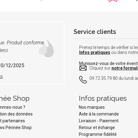
Service clients
vue. Produit conforme
Prenez le temps de vérifier si
erci
Infos pratiques
ou dans notr
Munissez-vous de votre éven
 30/12/2025
Cliquez sur
notre formul
ES
09 72 35 79 80 du lundi au
inée Shop
Infos pratiques
ommes-nous ?
Nos marques
tion des données
Aide à la commande
t partenaires
Livraison
-
Paiement
ws Périnée Shop
Retour et échange
Programme fidélité