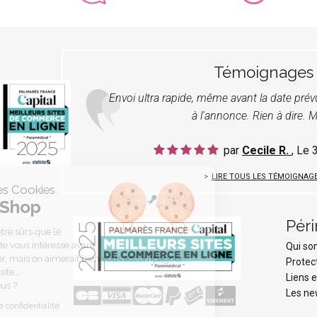
Témoignages
Envoi ultra rapide, même avant la date pré
à l'annonce. Rien à dire. M
par
Cecile R.
, Le
LIRE TOUS LES TÉMOIGNAG
C'est nous...les Cookies
Périnée Shop
Pér
On a attendu d'être sûrs que le
contenu de ce site vous intéresse avant
Qui s
de vous déranger, mais on aimerait bien vous accompagner
Protec
pendant votre visite...
Liens e
C'est OK pour vous ?
Les ne
Lire la politique de confidentialité