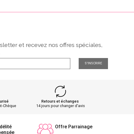
sletter et recevez nos offres spéciales,
.
S'INSCRIRE
urisé
Retours et échanges
nt-Chèque
14 jours pour changer d'avis
délité
Offre Parrainage
pensée