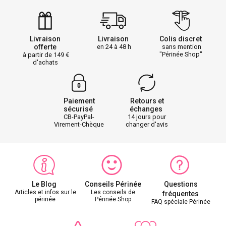
Livraison
Livraison
Colis discret
offerte
en 24 à 48 h
sans mention
"Périnée Shop"
à partir de 149
d'achats
Paiement
Retours et
sécurisé
échanges
CB-PayPal-
14 jours pour
Virement-Chèque
changer d'avis
Le Blog
Conseils Périnée
Questions
Articles et infos sur le
Les conseils de
fréquentes
périnée
Périnée Shop
FAQ spéciale Périnée