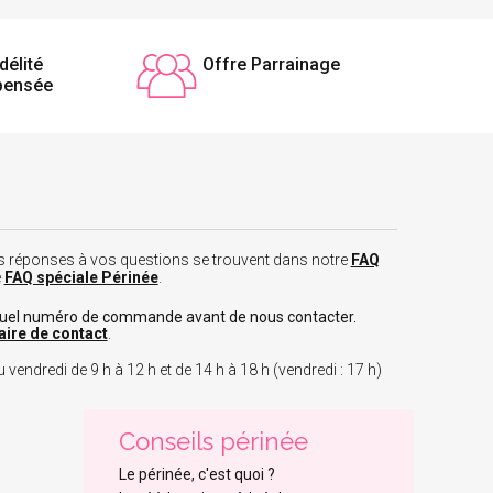
délité
Offre Parrainage
pensée
 les réponses à vos questions se trouvent dans notre
FAQ
e
FAQ spéciale Périnée
.
tuel numéro de commande avant de nous contacter.
aire de contact
.
 vendredi de 9 h à 12 h et de 14 h à 18 h (vendredi : 17 h)
Conseils périnée
Le périnée, c'est quoi ?