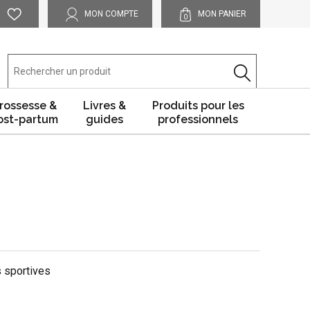
MON COMPTE
MON PANIER
0
rossesse &
Livres &
Produits pour les
ost-partum
guides
professionnels
s sportives