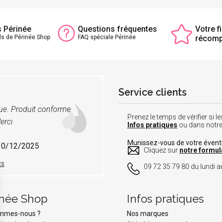
s Périnée
Questions fréquentes
Votre fi
ls de Périnée Shop
FAQ spéciale Périnée
récom
Service clients
vue. Produit conforme
Prenez le temps de vérifier si
erci
Infos pratiques
ou dans notr
Munissez-vous de votre éven
 30/12/2025
Cliquez sur
notre formul
ES
09 72 35 79 80 du lundi au
inée Shop
Infos pratiques
ommes-nous ?
Nos marques