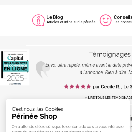
Le Blog
Conseil
Articles et infos sur le périnée
Les consei
Témoignages
Envoi ultra rapide, même avant la date pré
à l'annonce. Rien à dire. M
par
Cecile R.
, Le
LIRE TOUS LES TÉMOIGNAG
C'est nous...les Cookies
Périnée Shop
Pér
On a attendu d'être sûrs que le
contenu de ce site vous intéresse avant
Qui s