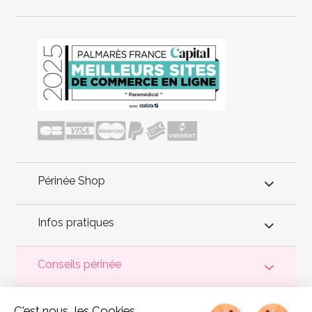
Périnée Shop
Infos pratiques
Conseils périnée
Votre
périnée
est précieux ! Il est donc primordial d'entretenir,
C'est nous...les Cookies
de muscler et de rééduquer le plancher pelvien
pour éviter les