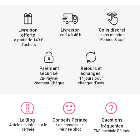
Livraison
Livraison
Colis discret
offerte
en 24 à 48 h
sans mention
"Périnée Shop"
à partir de 149
d'achats
Paiement
Retours et
sécurisé
échanges
CB-PayPal-
14 jours pour
Virement-Chèque
changer d'avis
Le Blog
Conseils Périnée
Questions
Articles et infos sur le
Les conseils de
fréquentes
périnée
Périnée Shop
FAQ spéciale Périnée