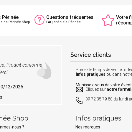
s Périnée
Questions fréquentes
Votre fi
ls de Périnée Shop
FAQ spéciale Périnée
récom
Service clients
vue. Produit conforme
Prenez le temps de vérifier si
erci
Infos pratiques
ou dans notr
Munissez-vous de votre éven
 30/12/2025
Cliquez sur
notre formul
ES
09 72 35 79 80 du lundi au
inée Shop
Infos pratiques
ommes-nous ?
Nos marques