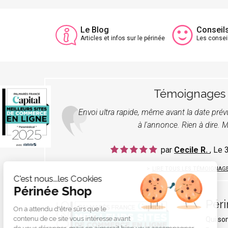
Le Blog
Conseil
Articles et infos sur le périnée
Les consei
Témoignages
Envoi ultra rapide, même avant la date pré
à l'annonce. Rien à dire. M
par
Cecile R.
, Le
LIRE TOUS LES TÉMOIGNAG
C'est nous...les Cookies
Périnée Shop
Pér
On a attendu d'être sûrs que le
contenu de ce site vous intéresse avant
Qui s