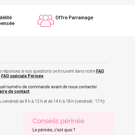
délité
Offre Parrainage
pensée
 les réponses à vos questions se trouvent dans notre
FAQ
e
FAQ spéciale Périnée
.
tuel numéro de commande avant de nous contacter.
aire de contact
.
 vendredi de 9 h à 12 h et de 14 h à 18 h (vendredi : 17 h)
Conseils périnée
Le périnée, c'est quoi ?