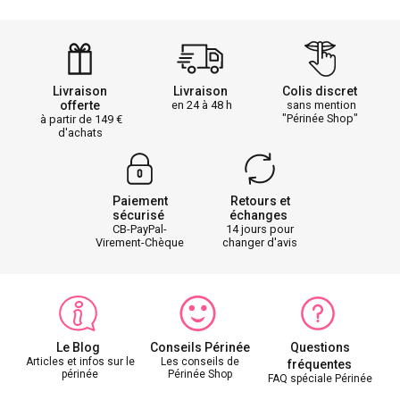
Livraison
Livraison
Colis discret
offerte
en 24 à 48 h
sans mention
"Périnée Shop"
à partir de 149
d'achats
Paiement
Retours et
sécurisé
échanges
CB-PayPal-
14 jours pour
Virement-Chèque
changer d'avis
Le Blog
Conseils Périnée
Questions
Articles et infos sur le
Les conseils de
fréquentes
périnée
Périnée Shop
FAQ spéciale Périnée