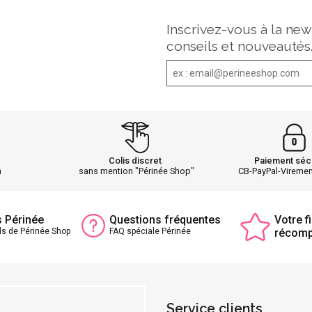
Inscrivez-vous à la new
conseils et nouveautés
Colis discret
Paiement séc
h
sans mention "Périnée Shop"
CB-PayPal-Vireme
s Périnée
Questions fréquentes
Votre fi
ls de Périnée Shop
FAQ spéciale Périnée
récom
Service clients