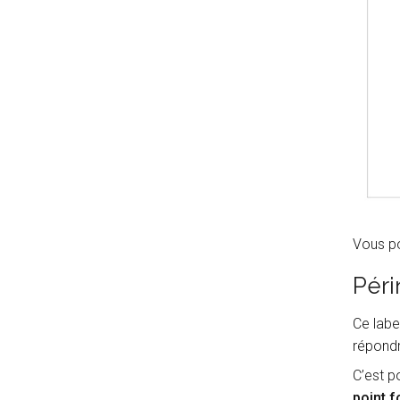
Vous po
Péri
Ce labe
répondr
C’est p
point fo