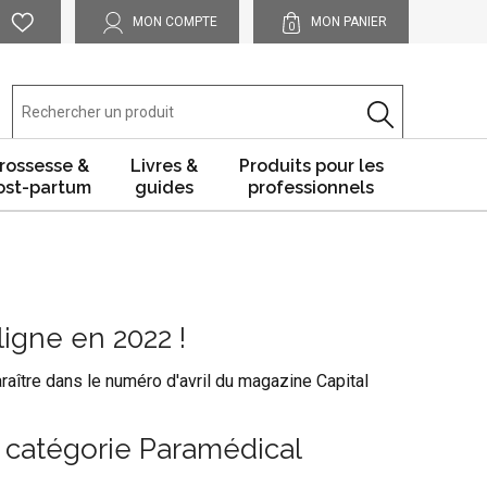
MON COMPTE
MON PANIER
0
rossesse &
Livres &
Produits pour les
ost-partum
guides
professionnels
ligne en 2022 !
aître dans le numéro d'avril du magazine Capital
 catégorie Paramédical