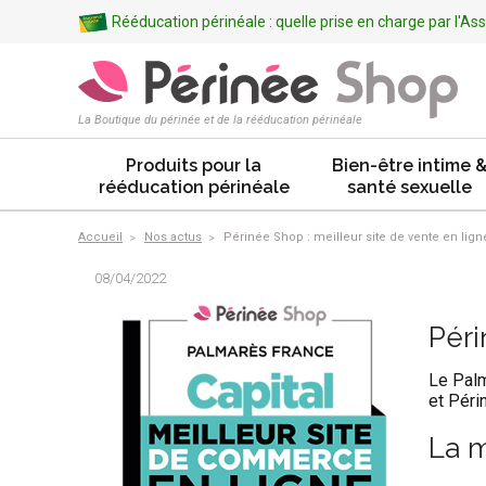
Rééducation périnéale : quelle prise en charge par l'A
La Boutique du périnée et de la rééducation périnéale
Produits pour la
Bien-être intime 
rééducation périnéale
santé sexuelle
Accueil
Nos actus
Périnée Shop : meilleur site de vente en lign
08/04/2022
Péri
Le Palm
et Péri
La m