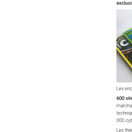
exclus
Les enq
600 si
marchan
techniq
000 cyb
Les thè