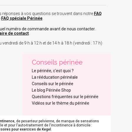
 les réponses à vos questions se trouvent dans notre
FAQ
e
FAQ spéciale Périnée
.
tuel numéro de commande avant de nous contacter.
aire de contact
.
 vendredi de 9 h à 12 h et de 14 h à 18 h (vendredi : 17 h)
Conseils périnée
Le périnée, c'est quoi ?
La rééducation périnéale
Conseils sur le périnée
Le blog Périnée Shop
Questions fréquentes sur le périnée
Vidéos sur le thème du périnée
ontinence
, de pesanteur pelvienne, de manque de sensations
e et pour l'auto-traitement de l'incontinence à domicile :
soires pour exercices de Kegel
.