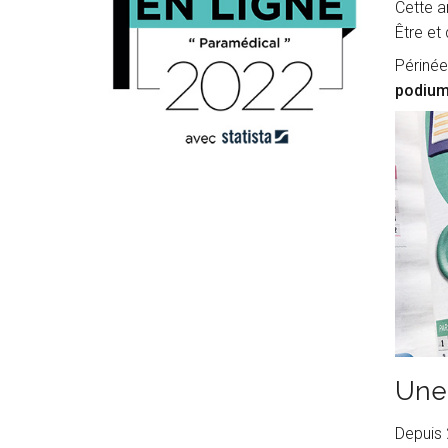
Cette a
Être et
Périnée
podiu
Une 
Depuis 