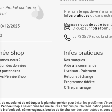
vue. Produit conforme
Prenez le temps de vérifier si
erci
Infos pratiques
ou dans notr
Munissez-vous de votre éven
 30/12/2025
Cliquez sur
notre formul
ES
09 72 35 79 80 du lundi au
inée Shop
Infos pratiques
ommes-nous ?
Nos marques
tion des données
Aide à la commande
t partenaires
Livraison
-
Paiement
ws Périnée Shop
Retour et échange
Programme fidélité
Offre parrainage
r,
de muscler et de rééduquer le plancher pelvien
pour éviter les problèmes d'
inc
.
Périnée Shop
a sélectionné les meilleures solutions pour la rééducation périnéal
de biofeedback
,
cônes vaginaux
,
boules de Geisha
, sondes connectées et
acces
s Options