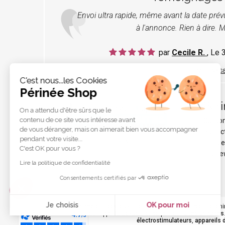
Envoi ultra rapide, même avant la date pré
à l'annonce. Rien à dire. M
par
Cecile R.
, Le
LIRE TOUS LES TÉMOIGNAG
C'est nous...les Cookies
Périnée Shop
Pér
On a attendu d'être sûrs que le
contenu de ce site vous intéresse avant
Qui s
de vous déranger, mais on aimerait bien vous accompagner
Protec
pendant votre visite...
Liens e
C'est OK pour vous ?
Les ne
Lire la politique de confidentialité
Consentements certifiés par
Je choisis
OK pour moi
Votre
périnée
est précieux ! Il est donc primordial d'entreteni
durant les rapports sexuels et de petites
fuites urinaires
Axeptio consent
électrostimulateurs
,
appareils 
Plateforme de Gestion du Consentement : Personnalisez vo