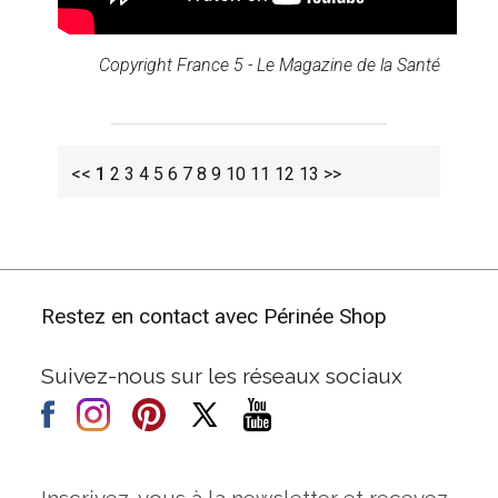
Copyright France 5 - Le Magazine de la Santé
<<
1
2
3
4
5
6
7
8
9
10
11
12
13
>>
Restez en contact avec Périnée Shop
Suivez-nous sur les réseaux sociaux
Inscrivez-vous à la newsletter et recevez