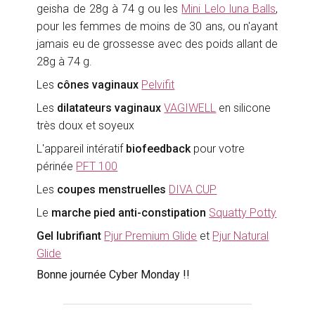
geisha de 28g à 74 g ou les
Mini Lelo luna Balls
,
pour les femmes de moins de 30 ans, ou n'ayant
jamais eu de grossesse avec des poids allant de
28g à 74 g.
Les
cônes vaginaux
Pelvifit
Les
dilatateurs vaginaux
VAGIWELL
en silicone
très doux et soyeux
L'appareil intératif
biofeedback
pour votre
périnée
PFT 100
Les
coupes menstruelles
DIVA CUP
Le
marche pied anti-constipation
Squatty Potty
Gel lubrifiant
Pjur Premium Glide
et
Pjur Natural
Glide
Bonne journée Cyber Monday !!