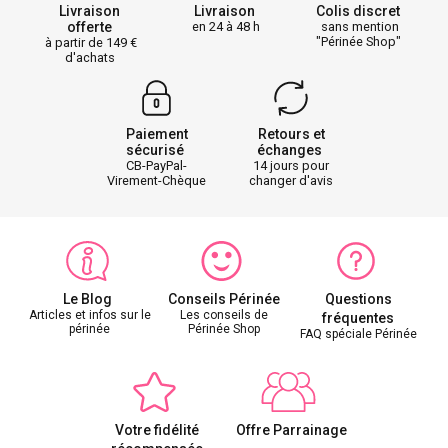
Livraison
Livraison
Colis discret
offerte
en 24 à 48 h
sans mention
"Périnée Shop"
à partir de 149
d'achats
Paiement
Retours et
sécurisé
échanges
CB-PayPal-
14 jours pour
Virement-Chèque
changer d'avis
Le Blog
Conseils Périnée
Questions
Articles et infos sur le
Les conseils de
fréquentes
périnée
Périnée Shop
FAQ spéciale Périnée
Votre fidélité
Offre Parrainage