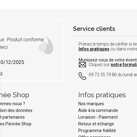
Service clients
vue. Produit conforme
Prenez le temps de vérifier si
erci
Infos pratiques
ou dans notr
Munissez-vous de votre éven
 30/12/2025
Cliquez sur
notre formul
ES
09 72 35 79 80 du lundi au
inée Shop
Infos pratiques
ommes-nous ?
Nos marques
tion des données
Aide à la commande
t partenaires
Livraison
-
Paiement
ws Périnée Shop
Retour et échange
Programme fidélité