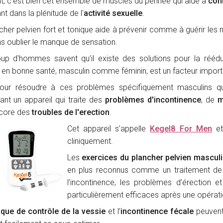
t, c’est bien cet ensemble de muscles du périnée qui aide à
cont
nt dans la plénitude de l'
activité sexuelle
.
cher pelvien fort et tonique aide à prévenir comme à guérir le
ans oublier le manque de sensation.
p d'hommes savent qu’il existe des solutions pour la réédu
 en bonne santé, masculin comme féminin, est un facteur importan
pour résoudre à ces problèmes spécifiquement masculins 
nt un appareil qui traite des
problèmes d'incontinence
, de
m
ncore des
troubles de l'erection
.
Cet appareil s'appelle
Kegel8 For Men
et
cliniquement.
Les
exercices du plancher pelvien masculi
en plus reconnus comme un traitement de 
l’incontinence, les problèmes d’érection et
particulièrement efficaces après une opérati
que de contrôle de la vessie
et l’
incontinence fécale
peuvent 