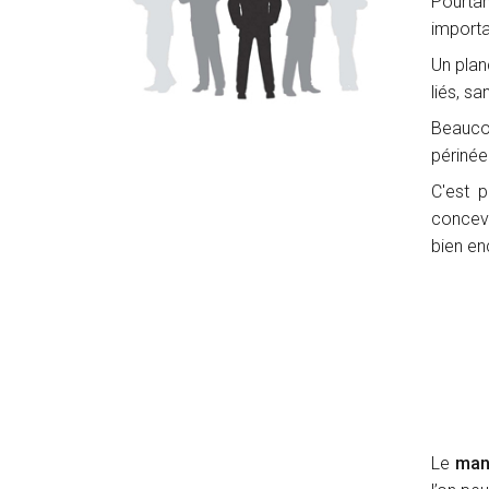
Pourtan
importa
Un plan
liés, s
Beaucou
périnée
C'est 
conceva
bien e
Le
man