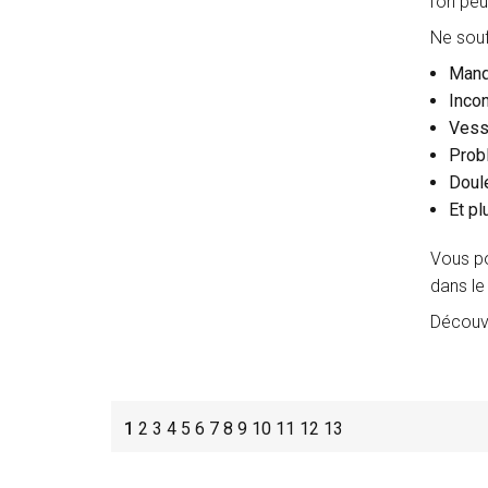
l’on pe
Ne souf
Manq
Inco
Vess
Prob
Doul
Et pl
Vous po
dans le
Découvr
1
2
3
4
5
6
7
8
9
10
11
12
13