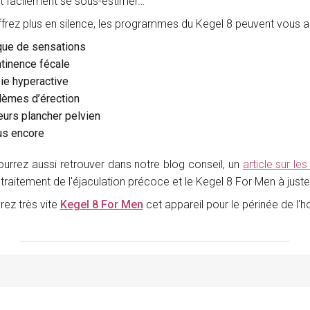
ut facilement se sous-estimer
frez plus en silence, les programmes du Kegel 8 peuvent vous aid
ue de sensations
ntinence fécale
ie hyperactive
lèmes d’érection
eurs plancher pelvien
us encore
urrez aussi retrouver dans notre blog conseil, un
article sur le
 traitement de l'éjaculation précoce et le Kegel 8 For Men à ju
ez très vite
Kegel 8 For Men
cet appareil pour le périnée de l