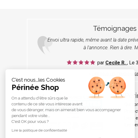
Témoignages
Envoi ultra rapide, même avant la date pré
à l'annonce. Rien à dire. M
par
Cecile R.
, Le
LIRE TOUS LES TÉMOIGNAG
C'est nous...les Cookies
Périnée Shop
Pér
On a attendu d'être sûrs que le
contenu de ce site vous intéresse avant
Qui s
de vous déranger, mais on aimerait bien vous accompagner
Protec
pendant votre visite...
Liens e
C'est OK pour vous ?
Les ne
Lire la politique de confidentialité