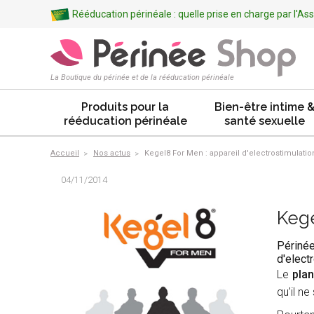
Rééducation périnéale : quelle prise en charge par l'A
La Boutique du périnée et de la rééducation périnéale
Produits pour la
Bien-être intime 
rééducation périnéale
santé sexuelle
Accueil
Nos actus
Kegel8 For Men : appareil d'electrostimulat
04/11/2014
Kege
Périnée
d'elect
Le
plan
qu’il n