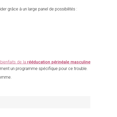
er grâce à un large panel de possibilités :
s bienfaits de la
rééducation périnéale masculine
stement un programme spécifique pour ce trouble.
'homme.