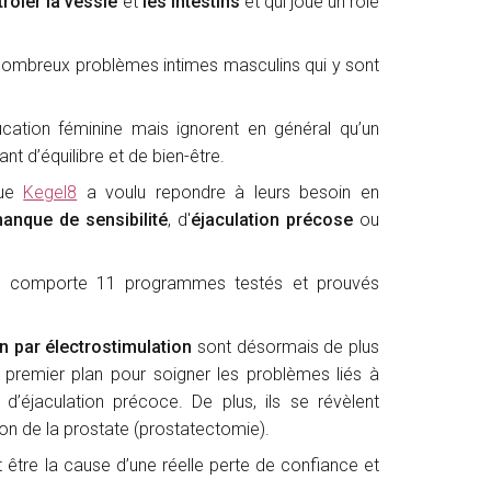
rôler la vessie
et
les intestins
et qui joue un rôle
s nombreux problèmes intimes masculins qui y sont
cation féminine mais ignorent en général qu’un
t d’équilibre et de bien-être.
que
Kegel8
a voulu repondre à leurs besoin en
anque de sensibilité
, d'
éjaculation précose
ou
 comporte 11 programmes testés et prouvés
n par électrostimulation
sont désormais de plus
premier plan pour soigner les problèmes liés à
 d’éjaculation précoce. De plus, ils se révèlent
on de la prostate (prostatectomie).
être la cause d’une réelle perte de confiance et