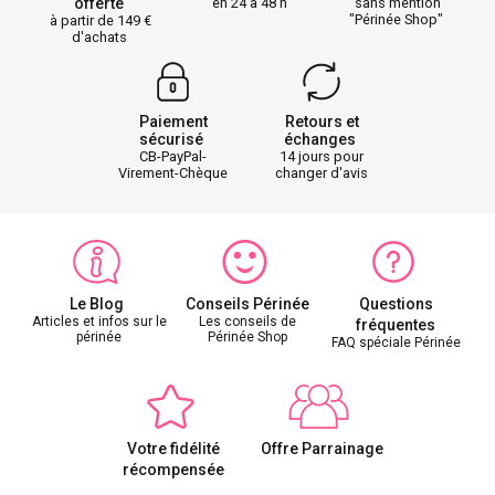
offerte
en 24 à 48 h
sans mention
"Périnée Shop"
à partir de 149
d'achats
Paiement
Retours et
sécurisé
échanges
CB-PayPal-
14 jours pour
Virement-Chèque
changer d'avis
Le Blog
Conseils Périnée
Questions
Articles et infos sur le
Les conseils de
fréquentes
périnée
Périnée Shop
FAQ spéciale Périnée
Votre fidélité
Offre Parrainage
récompensée