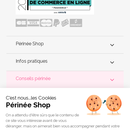
Périnée Shop
Infos pratiques
Conseils périnée
Votre
périnée
est précieux ! Il est donc primordial d'entretenir,
C'est nous...les Cookies
de muscler et de rééduquer le plancher pelvien
pour éviter les
problèmes d'
incontinence
, de pesanteur pelvienne, de manque
Périnée Shop
de sensations durant les rapports sexuels et de petites
fuites
urinaires
.
Périnée Shop
a sélectionné les meilleures solutions
pour la rééducation périnéale et pour l'auto-traitement de
On a attendu d'être sûrs que le contenu de
l'incontinence à domicile :
électrostimulateurs
,
appareils de
ce site vous intéresse avant de vous
biofeedback
,
cônes vaginaux
,
boules de Geisha
, sondes
déranger, mais on aimerait bien vous accompagner pendant votre
connectées et
accessoires pour exercices de Kegel
.