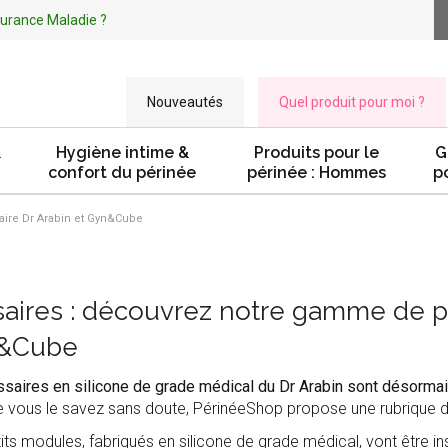
ssurance Maladie ?
Nouveautés
Quel produit pour moi ?
&
Hygiène intime &
Produits pour le
G
confort du périnée
périnée : Hommes
p
ire Dr Arabin et Gyn&Cube
aires : découvrez notre gamme de pe
&Cube
saires en silicone de grade médical du Dr Arabin sont désormai
ous le savez sans doute, PérinéeShop propose une rubrique d
its modules, fabriqués en silicone de grade médical, vont être ins