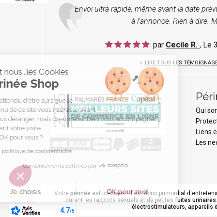
Envoi ultra rapide, même avant la date pré
à l'annonce. Rien à dire. M
par
Cecile R.
, Le
LIRE TOUS LES TÉMOIGNAG
C'est nous...les Cookies
Périnée Shop
Pér
On a attendu d'être sûrs que le
contenu de ce site vous intéresse avant
Qui s
de vous déranger, mais on aimerait bien vous accompagner
Protec
pendant votre visite...
Liens e
C'est OK pour vous ?
Les ne
Lire la politique de confidentialité
Consentements certifiés par
Je choisis
OK pour moi
Votre
périnée
est précieux ! Il est donc primordial d'entreteni
durant les rapports sexuels et de petites
fuites urinaires
Axeptio consent
électrostimulateurs
,
appareils 
Plateforme de Gestion du Consentement : Personnalisez vo