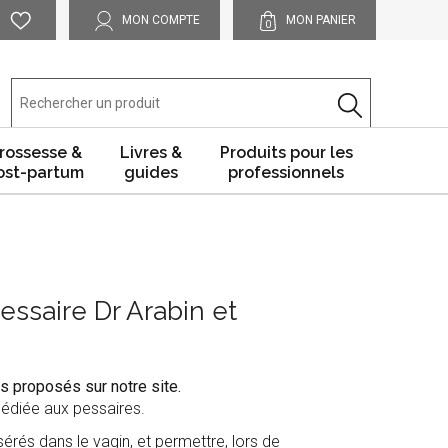
MON COMPTE
MON PANIER
0
rossesse &
Livres &
Produits pour les
ost-partum
guides
professionnels
ssaire Dr Arabin et
s proposés sur notre site.
édiée aux pessaires.
érés dans le vagin, et permettre, lors de