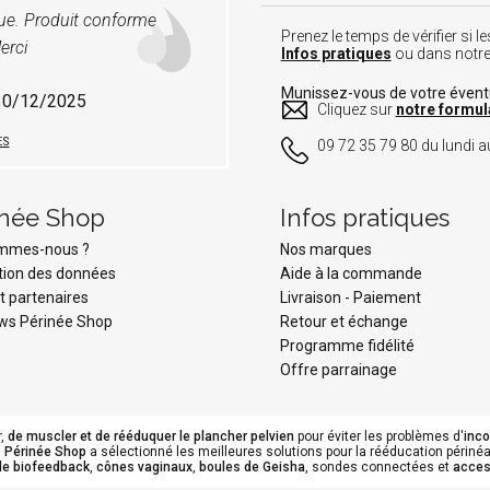
vue. Produit conforme
Prenez le temps de vérifier si
erci
Infos pratiques
ou dans notr
Munissez-vous de votre éven
 30/12/2025
Cliquez sur
notre formul
ES
09 72 35 79 80 du lundi au
inée Shop
Infos pratiques
ommes-nous ?
Nos marques
tion des données
Aide à la commande
t partenaires
Livraison
-
Paiement
ws Périnée Shop
Retour et échange
Programme fidélité
Offre parrainage
r,
de muscler et de rééduquer le plancher pelvien
pour éviter les problèmes d'
inc
.
Périnée Shop
a sélectionné les meilleures solutions pour la rééducation périnéal
de biofeedback
,
cônes vaginaux
,
boules de Geisha
, sondes connectées et
acces
s Options