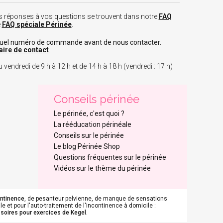
 les réponses à vos questions se trouvent dans notre
FAQ
e
FAQ spéciale Périnée
.
tuel numéro de commande avant de nous contacter.
aire de contact
.
 vendredi de 9 h à 12 h et de 14 h à 18 h (vendredi : 17 h)
Conseils périnée
Le périnée, c'est quoi ?
La rééducation périnéale
Conseils sur le périnée
Le blog Périnée Shop
Questions fréquentes sur le périnée
Vidéos sur le thème du périnée
ontinence
, de pesanteur pelvienne, de manque de sensations
e et pour l'auto-traitement de l'incontinence à domicile :
soires pour exercices de Kegel
.