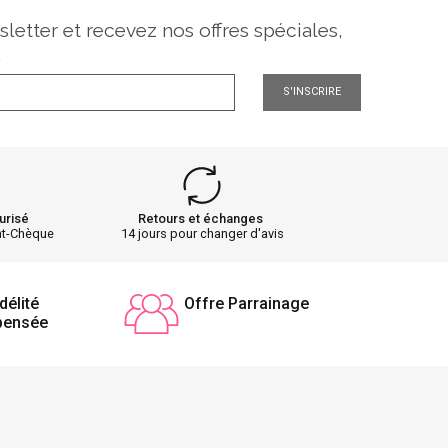
sletter et recevez nos offres spéciales,
.
S'INSCRIRE
urisé
Retours et échanges
nt-Chèque
14 jours pour changer d'avis
délité
Offre Parrainage
pensée