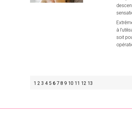
descent
sensati
Extrême
à l’util
soit po
opérati
1
2
3
4
5
6
7
8
9
10
11
12
13