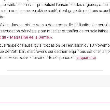
, ce véritable hamac qui soutient l’ensemble des organes, et sur la
t sur la continence, en pleine santé, il est gage de relations sex
ire.
élène Jacquemin Le Vern a donc conseillé l’utilisation de certai
 rééducation périnéale, pour muscler et tonifier ce muscle intime
t du « Magazine de la Santé »
.
us rappelons aussi qu’à l’occasion de l’émission du 13 Novembre 
ue de Setti Dali, était revenu sur ce thème qui nous est cher, en 
ternet. Vous pouvez revoir cette séquence en
cliquant ici
.