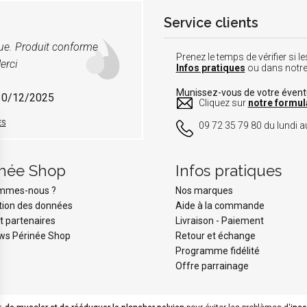
Service clients
vue. Produit conforme
Prenez le temps de vérifier si
erci
Infos pratiques
ou dans notr
Munissez-vous de votre éven
 30/12/2025
Cliquez sur
notre formul
ES
09 72 35 79 80 du lundi au
inée Shop
Infos pratiques
ommes-nous ?
Nos marques
tion des données
Aide à la commande
t partenaires
Livraison
-
Paiement
ws Périnée Shop
Retour et échange
Programme fidélité
Offre parrainage