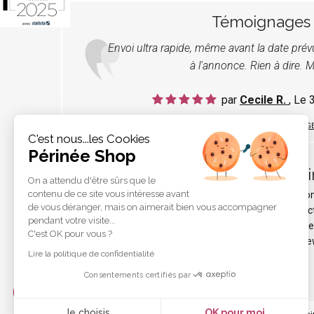
Témoignages
Envoi ultra rapide, même avant la date pré
à l'annonce. Rien à dire. M
par
Cecile R.
, Le
LIRE TOUS LES TÉMOIGNAG
C'est nous...les Cookies
Périnée Shop
Pér
On a attendu d'être sûrs que le
contenu de ce site vous intéresse avant
Qui s
de vous déranger, mais on aimerait bien vous accompagner
Protec
pendant votre visite...
Liens e
C'est OK pour vous ?
Les ne
Lire la politique de confidentialité
Consentements certifiés par
Je choisis
OK pour moi