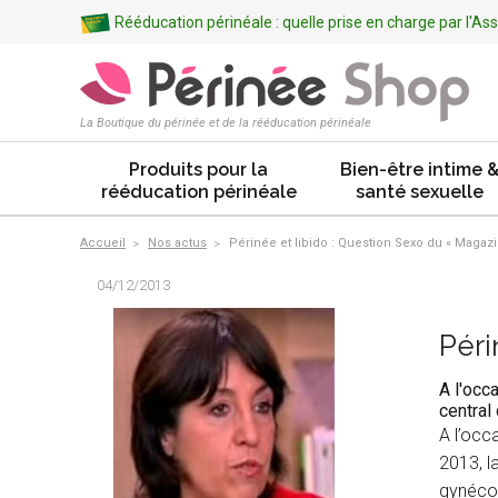
Rééducation périnéale : quelle prise en charge par l'A
La Boutique du périnée et de la rééducation périnéale
Produits pour la
Bien-être intime 
rééducation périnéale
santé sexuelle
Accueil
Nos actus
Périnée et libido : Question Sexo du « Magazi
04/12/2013
Péri
A l'occ
central 
A l’occ
2013, l
gynécol