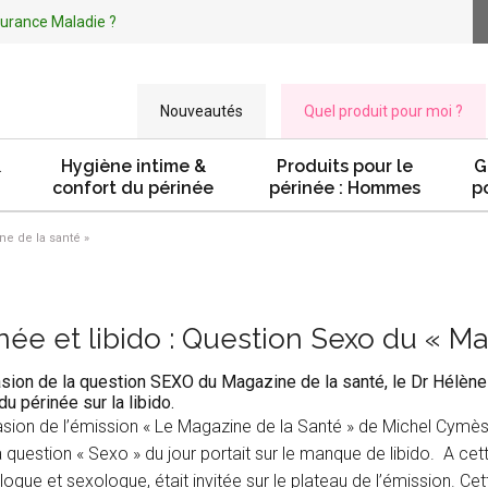
ssurance Maladie ?
Nouveautés
Quel produit pour moi ?
&
Hygiène intime &
Produits pour le
G
confort du périnée
périnée : Hommes
p
ne de la santé »
née et libido : Question Sexo du « Ma
asion de la question SEXO du Magazine de la santé, le Dr Hélène
du périnée sur la libido.
asion de l’émission « Le Magazine de la Santé » de Michel Cym
a question « Sexo » du jour portait sur le manque de libido. A c
ogue et sexologue, était invitée sur le plateau de l’émission. Ce