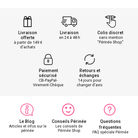
Livraison
Livraison
Colis discret
offerte
en 24 à 48 h
sans mention
"Périnée Shop"
à partir de 149
d'achats
Paiement
Retours et
sécurisé
échanges
CB-PayPal-
14 jours pour
Virement-Chèque
changer d'avis
Le Blog
Conseils Périnée
Questions
Articles et infos sur le
Les conseils de
fréquentes
périnée
Périnée Shop
FAQ spéciale Périnée