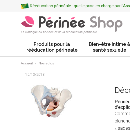
Rééducation périnéale : quelle prise en charge par l'A
La Boutique du périnée et de la rééducation périnéale
Produits pour la
Bien-être intime 
rééducation périnéale
santé sexuelle
Accueil
Nos actus
15/10/2013
Déc
Périnée
d'expli
Comme n
planche
« sage