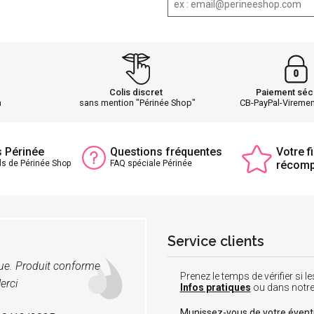
Colis discret
Paiement séc
h
sans mention "Périnée Shop"
CB-PayPal-Vireme
s Périnée
Questions fréquentes
Votre fi
ls de Périnée Shop
FAQ spéciale Périnée
récom
Service clients
vue. Produit conforme
Prenez le temps de vérifier si
erci
Infos pratiques
ou dans notr
Munissez-vous de votre éven