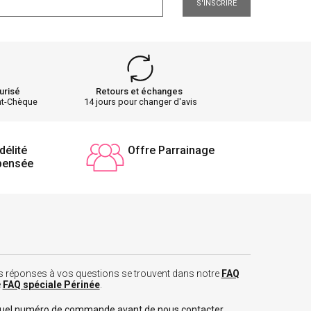
S'INSCRIRE
urisé
Retours et échanges
nt-Chèque
14 jours pour changer d'avis
délité
Offre Parrainage
pensée
 les réponses à vos questions se trouvent dans notre
FAQ
e
FAQ spéciale Périnée
.
tuel numéro de commande avant de nous contacter.