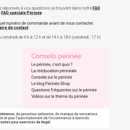
 les réponses à vos questions se trouvent dans notre
FAQ
e
FAQ spéciale Périnée
.
tuel numéro de commande avant de nous contacter.
aire de contact
.
 vendredi de 9 h à 12 h et de 14 h à 18 h (vendredi : 17 h)
Conseils périnée
Le périnée, c'est quoi ?
La rééducation périnéale
Conseils sur le périnée
Le blog Périnée Shop
Questions fréquentes sur le périnée
Vidéos sur le thème du périnée
ontinence
, de pesanteur pelvienne, de manque de sensations
e et pour l'auto-traitement de l'incontinence à domicile :
soires pour exercices de Kegel
.