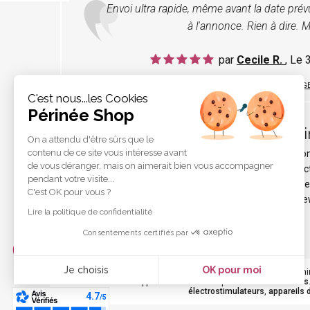
Envoi ultra rapide, même avant la date pré
à l'annonce. Rien à dire. M
par
Cecile R.
, Le
LIRE TOUS LES TÉMOIGNAG
C'est nous...les Cookies
Périnée Shop
Pér
On a attendu d'être sûrs que le
contenu de ce site vous intéresse avant
Qui s
de vous déranger, mais on aimerait bien vous accompagner
Protec
pendant votre visite...
Liens e
C'est OK pour vous ?
Les ne
Lire la politique de confidentialité
Consentements certifiés par
Je choisis
OK pour moi
Votre
périnée
est précieux ! Il est donc primordial d'entreteni
durant les rapports sexuels et de petites
fuites urinaires
Axeptio consent
électrostimulateurs
,
appareils 
Plateforme de Gestion du Consentement : Personnalisez vo