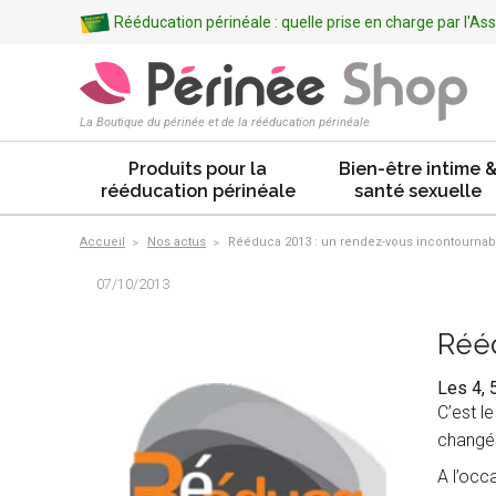
Rééducation périnéale : quelle prise en charge par l'A
La Boutique du périnée et de la rééducation périnéale
Produits pour la
Bien-être intime 
rééducation périnéale
santé sexuelle
Accueil
Nos actus
Rééduca 2013 : un rendez-vous incontournab
07/10/2013
Rééd
Les 4, 
C’est l
changé d
A l’occ