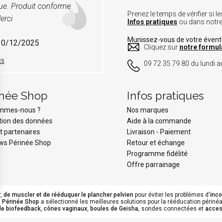
vue. Produit conforme
Prenez le temps de vérifier si
erci
Infos pratiques
ou dans notr
Munissez-vous de votre éven
 30/12/2025
Cliquez sur
notre formul
ES
09 72 35 79 80 du lundi au
inée Shop
Infos pratiques
ommes-nous ?
Nos marques
tion des données
Aide à la commande
t partenaires
Livraison
-
Paiement
ws Périnée Shop
Retour et échange
Programme fidélité
Offre parrainage
r,
de muscler et de rééduquer le plancher pelvien
pour éviter les problèmes d'
inc
.
Périnée Shop
a sélectionné les meilleures solutions pour la rééducation périnéal
de biofeedback
,
cônes vaginaux
,
boules de Geisha
, sondes connectées et
acces
s Options