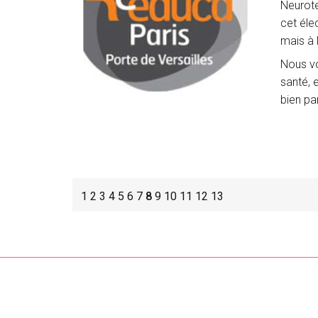
Neurote
cet éle
mais à 
Nous vo
santé, 
bien pa
1
2
3
4
5
6
7
8
9
10
11
12
13