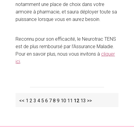
notamment une place de choix dans votre
armoire à pharmacie, et saura déployer toute sa
puissance lorsque vous en aurez besoin.
Reconnu pour son efficacité, le Neurotrac TENS
est de plus remboursé par l’Assurance Maladie.
Pour en savoir plus, nous vous invitons à
cliquer
ici
.
<<
1
2
3
4
5
6
7
8
9
10
11
12
13
>>