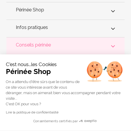
Périnée Shop
Infos pratiques
Conseils périnée
Votre
périnée
est précieux ! Il est donc primordial d'entretenir,
C'est nous...les Cookies
de muscler et de rééduquer le plancher pelvien
pour éviter les
problèmes d'
incontinence
, de pesanteur pelvienne, de manque
Périnée Shop
de sensations durant les rapports sexuels et de petites
fuites
urinaires
.
Périnée Shop
a sélectionné les meilleures solutions
pour la rééducation périnéale et pour l'auto-traitement de
On a attendu d'être sûrs que le contenu de
l'incontinence à domicile :
électrostimulateurs
,
appareils de
ce site vous intéresse avant de vous
biofeedback
,
cônes vaginaux
,
boules de Geisha
, sondes
déranger, mais on aimerait bien vous accompagner pendant votre
connectées et
accessoires pour exercices de Kegel
.
visite...
Copyright 2011 © Périnée Shop
C'est OK pour vous ?
Conditions générales de vente
Lire la politique de confidentialité
Mentions légales
Consentements certifiés par
Plan du site