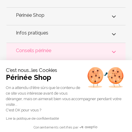
Périnée Shop
Infos pratiques
Conseils périnée
Votre
périnée
est précieux ! Il est donc primordial d'entretenir,
C'est nous...les Cookies
de muscler et de rééduquer le plancher pelvien
pour éviter les
problèmes d'
incontinence
, de pesanteur pelvienne, de manque
Périnée Shop
de sensations durant les rapports sexuels et de petites
fuites
urinaires
.
Périnée Shop
a sélectionné les meilleures solutions
pour la rééducation périnéale et pour l'auto-traitement de
On a attendu d'être sûrs que le contenu de
l'incontinence à domicile :
électrostimulateurs
,
appareils de
ce site vous intéresse avant de vous
biofeedback
,
cônes vaginaux
,
boules de Geisha
, sondes
déranger, mais on aimerait bien vous accompagner pendant votre
connectées et
accessoires pour exercices de Kegel
.
visite...
Copyright 2011 © Périnée Shop
C'est OK pour vous ?
Conditions générales de vente
Lire la politique de confidentialité
Mentions légales
Consentements certifiés par