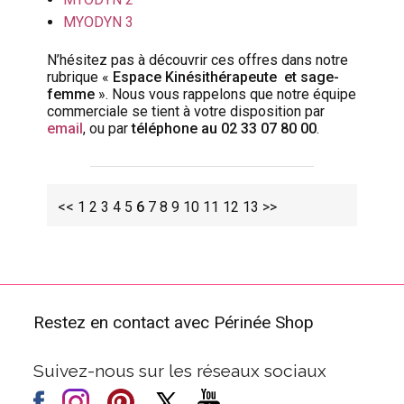
MYODYN 3
N’hésitez pas à découvrir ces offres dans notre
rubrique «
Espace Kinésithérapeute et sage-
femme
». Nous vous rappelons que notre équipe
commerciale se tient à votre disposition par
email
, ou par
téléphone au 02 33 07 80 00
.
<<
1
2
3
4
5
6
7
8
9
10
11
12
13
>>
Restez en contact avec Périnée Shop
Suivez-nous sur les réseaux sociaux