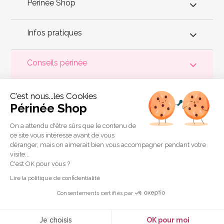
Périnée Shop
Infos pratiques
Conseils périnée
Votre
périnée
est précieux ! Il est donc primordial d'entretenir,
C'est nous...les Cookies
de muscler et de rééduquer le plancher pelvien
pour éviter les
problèmes d'
incontinence
, de pesanteur pelvienne, de manque
Périnée Shop
de sensations durant les rapports sexuels et de petites
fuites
urinaires
.
Périnée Shop
a sélectionné les meilleures solutions
pour la rééducation périnéale et pour l'auto-traitement de
On a attendu d'être sûrs que le contenu de
l'incontinence à domicile :
électrostimulateurs
,
appareils de
ce site vous intéresse avant de vous
biofeedback
,
cônes vaginaux
,
boules de Geisha
, sondes
déranger, mais on aimerait bien vous accompagner pendant votre
connectées et
accessoires pour exercices de Kegel
.
visite...
Copyright 2011 © Périnée Shop
C'est OK pour vous ?
Conditions générales de vente
Lire la politique de confidentialité
Mentions légales
Consentements certifiés par
Plan du site
Crédits
Je choisis
OK pour moi