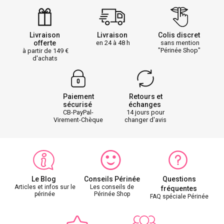
Livraison
Livraison
Colis discret
offerte
en 24 à 48 h
sans mention
"Périnée Shop"
à partir de 149
d'achats
Paiement
Retours et
sécurisé
échanges
CB-PayPal-
14 jours pour
Virement-Chèque
changer d'avis
Le Blog
Conseils Périnée
Questions
Articles et infos sur le
Les conseils de
fréquentes
périnée
Périnée Shop
FAQ spéciale Périnée