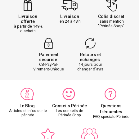
Livraison
Livraison
Colis discret
offerte
en 24 à 48 h
sans mention
"Périnée Shop"
à partir de 149
d'achats
Paiement
Retours et
sécurisé
échanges
CB-PayPal-
14 jours pour
Virement-Chèque
changer d'avis
Le Blog
Conseils Périnée
Questions
Articles et infos sur le
Les conseils de
fréquentes
périnée
Périnée Shop
FAQ spéciale Périnée