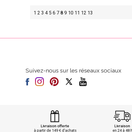
1
2
3
4
5
6
7
8
9
10
11
12
13
Suivez-nous sur les réseaux sociaux
Livraison offerte
Livraison
à partir de 149 € d'achats
en 24 à 48 