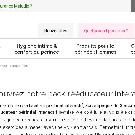
ssurance Maladie ?
Nouveautés
Quel produit pour moi ?
&
Hygiène intime &
Produits pour le
G
confort du périnée
périnée : Hommes
p
 avec accessoires
uvrez notre pack rééducateur intera
ez notre rééducateur périnéal interactif, accompagné de 3 access
ucateur périnéal interactif
semble vous séduire et vous êtes no
ns que ce rééducateur va non seulement évaluer la puissance de
s exercices à mener avec une voix en français. Permettant un trav
s émissions télévisées, dont l’émission «
Les Maternelles
», ou 