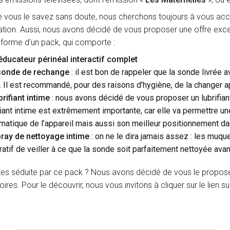
ous le savez sans doute, nous cherchons toujours à vous acc
tion. Aussi, nous avons décidé de vous proposer une offre exce
 forme d’un pack, qui comporte :
éducateur périnéal interactif complet
sonde de rechange
: il est bon de rappeler que la sonde livrée a
 Il est recommandé, pour des raisons d’hygiène, de la changer a
brifiant intime
: nous avons décidé de vous proposer un lubrifiant i
fiant intime est extrêmement importante, car elle va permettre un
atique de l’appareil mais aussi son meilleur positionnement dan
ray de nettoyage intime
: on ne le dira jamais assez : les muqu
atif de veiller à ce que la sonde soit parfaitement nettoyée avant
es séduite par ce pack ? Nous avons décidé de vous le propose
res. Pour le découvrir, nous vous invitons à cliquer sur le lien su