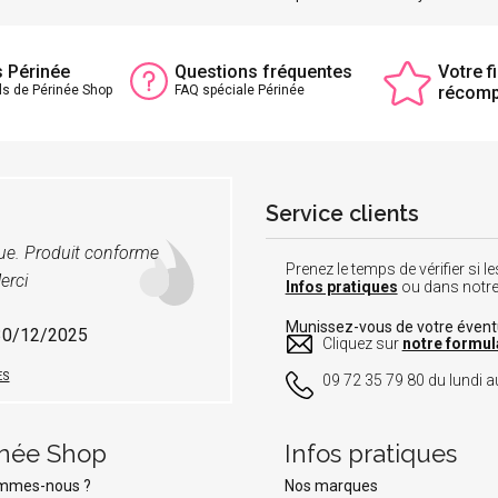
s Périnée
Questions fréquentes
Votre fi
ls de Périnée Shop
FAQ spéciale Périnée
récom
Service clients
vue. Produit conforme
Prenez le temps de vérifier si
erci
Infos pratiques
ou dans notr
Munissez-vous de votre éven
 30/12/2025
Cliquez sur
notre formul
ES
09 72 35 79 80 du lundi au
inée Shop
Infos pratiques
ommes-nous ?
Nos marques