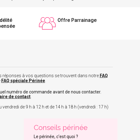
délité
Offre Parrainage
pensée
 les réponses à vos questions se trouvent dans notre
FAQ
e
FAQ spéciale Périnée
.
tuel numéro de commande avant de nous contacter.
aire de contact
.
 vendredi de 9 h à 12 h et de 14 h à 18 h (vendredi : 17 h)
Conseils périnée
Le périnée, c'est quoi ?