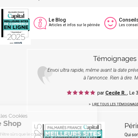
Le Blog
Conseil
Articles et infos sur le périnée
Les consei
Témoignages
Envoi ultra rapide, même avant la date pré
à l'annonce. Rien à dire. M
par
Cecile R.
, Le
LIRE TOUS LES TÉMOIGNAG
C'est nous...les Cookies
Périnée Shop
Pér
On a attendu d'être sûrs que le contenu de ce site vous intéresse
Qui s