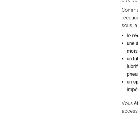
Comme v
rééduca
sous la
le
ré
une
mois.
un
lu
lubri
pneum
un
sp
impér
Vous êt
accessoi