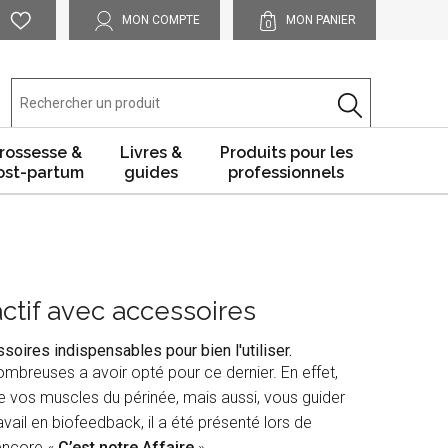
MON COMPTE
MON PANIER
0
rossesse &
Livres &
Produits pour les
ost-partum
guides
professionnels
ctif avec accessoires
oires indispensables pour bien l'utiliser.
mbreuses a avoir opté pour ce dernier. En effet,
 vos muscles du périnée, mais aussi, vous guider
ail en biofeedback, il a été présenté lors de
encore «
C’est notre Affaire
».