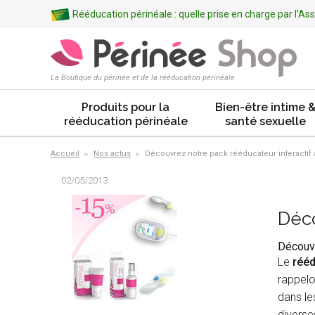
Rééducation périnéale : quelle prise en charge par l'A
La Boutique du périnée et de la rééducation périnéale
Produits pour la
Bien-être intime 
rééducation périnéale
santé sexuelle
Accueil
Nos actus
Découvrez notre pack rééducateur interactif
02/05/2013
Déco
Découvr
Le
rééd
rappelo
dans le
diverse