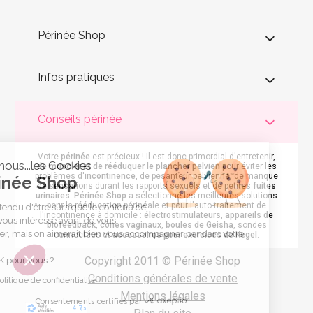
Périnée Shop
Infos pratiques
Conseils périnée
Votre
périnée
est précieux ! Il est donc primordial d'entretenir,
C'est nous...les Cookies
de muscler et de rééduquer le plancher pelvien
pour éviter les
problèmes d'
incontinence
, de pesanteur pelvienne, de manque
Périnée Shop
de sensations durant les rapports sexuels et de petites
fuites
urinaires
.
Périnée Shop
a sélectionné les meilleures solutions
pour la rééducation périnéale et pour l'auto-traitement de
On a attendu d'être sûrs que le contenu de
l'incontinence à domicile :
électrostimulateurs
,
appareils de
ce site vous intéresse avant de vous
biofeedback
,
cônes vaginaux
,
boules de Geisha
, sondes
déranger, mais on aimerait bien vous accompagner pendant votre
connectées et
accessoires pour exercices de Kegel
.
visite...
Copyright 2011 © Périnée Shop
C'est OK pour vous ?
Conditions générales de vente
Lire la politique de confidentialité
Mentions légales
Consentements certifiés par