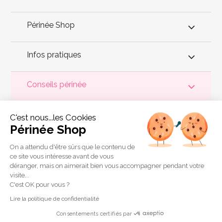
Périnée Shop
Infos pratiques
Conseils périnée
Votre
périnée
est précieux ! Il est donc primordial d'entretenir,
C'est nous...les Cookies
de muscler et de rééduquer le plancher pelvien
pour éviter les
problèmes d'
incontinence
, de pesanteur pelvienne, de manque
Périnée Shop
de sensations durant les rapports sexuels et de petites
fuites
urinaires
.
Périnée Shop
a sélectionné les meilleures solutions
pour la rééducation périnéale et pour l'auto-traitement de
On a attendu d'être sûrs que le contenu de
l'incontinence à domicile :
électrostimulateurs
,
appareils de
ce site vous intéresse avant de vous
biofeedback
,
cônes vaginaux
,
boules de Geisha
, sondes
déranger, mais on aimerait bien vous accompagner pendant votre
connectées et
accessoires pour exercices de Kegel
.
visite...
Copyright 2011 © Périnée Shop
C'est OK pour vous ?
Conditions générales de vente
Lire la politique de confidentialité
Mentions légales
Consentements certifiés par