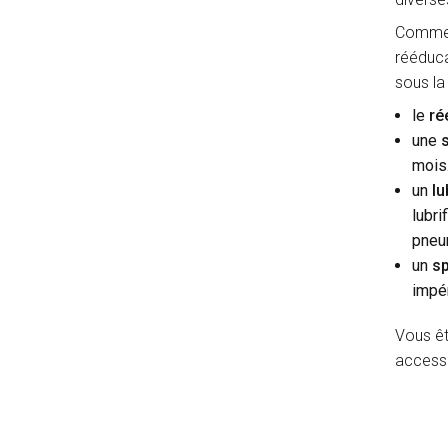
Comme v
rééduca
sous la
le
ré
une
mois.
un
lu
lubri
pneum
un
sp
impér
Vous êt
accessoi