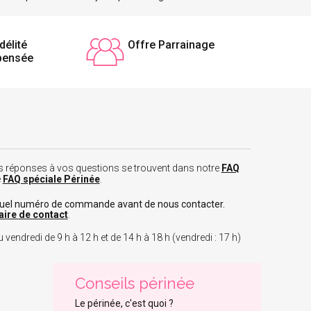
délité
Offre Parrainage
pensée
 les réponses à vos questions se trouvent dans notre
FAQ
e
FAQ spéciale Périnée
.
tuel numéro de commande avant de nous contacter.
aire de contact
.
 vendredi de 9 h à 12 h et de 14 h à 18 h (vendredi : 17 h)
Conseils périnée
Le périnée, c'est quoi ?