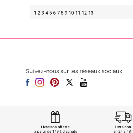
1
2
3
4
5
6
7
8
9
10
11
12
13
Suivez-nous sur les réseaux sociaux
Livraison offerte
Livraison
à partir de 149 € d'achats
en 24 à 48 