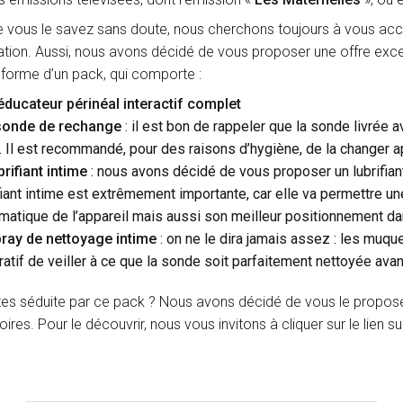
ous le savez sans doute, nous cherchons toujours à vous acc
tion. Aussi, nous avons décidé de vous proposer une offre exce
 forme d’un pack, qui comporte :
éducateur périnéal interactif complet
sonde de rechange
: il est bon de rappeler que la sonde livrée a
 Il est recommandé, pour des raisons d’hygiène, de la changer a
brifiant intime
: nous avons décidé de vous proposer un lubrifiant i
fiant intime est extrêmement importante, car elle va permettre un
atique de l’appareil mais aussi son meilleur positionnement dan
ray de nettoyage intime
: on ne le dira jamais assez : les muqu
atif de veiller à ce que la sonde soit parfaitement nettoyée avant
es séduite par ce pack ? Nous avons décidé de vous le propose
res. Pour le découvrir, nous vous invitons à cliquer sur le lien su