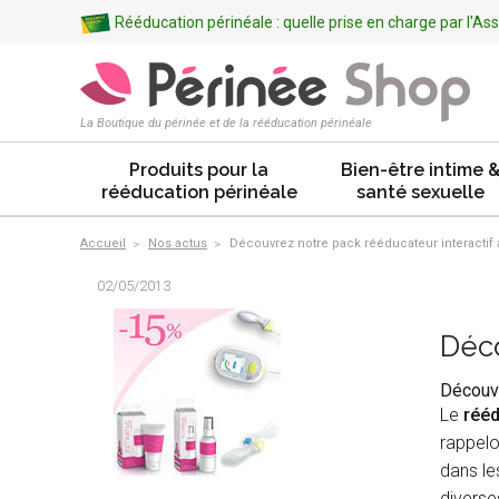
Rééducation périnéale : quelle prise en charge par l'A
La Boutique du périnée et de la rééducation périnéale
Produits pour la
Bien-être intime 
rééducation périnéale
santé sexuelle
Accueil
Nos actus
Découvrez notre pack rééducateur interactif
02/05/2013
Déco
Découvr
Le
rééd
rappelo
dans le
diverse