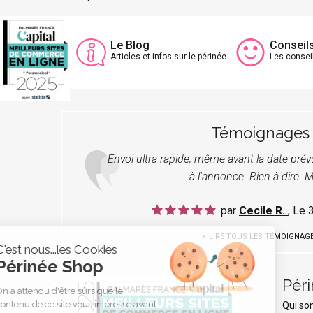
Le Blog
Conseil
Articles et infos sur le périnée
Les consei
Témoignages
Envoi ultra rapide, même avant la date pré
à l'annonce. Rien à dire. M
par
Cecile R.
, Le
LIRE TOUS LES TÉMOIGNAG
C'est nous...les Cookies
Périnée Shop
Pér
On a attendu d'être sûrs que le
contenu de ce site vous intéresse avant
Qui s