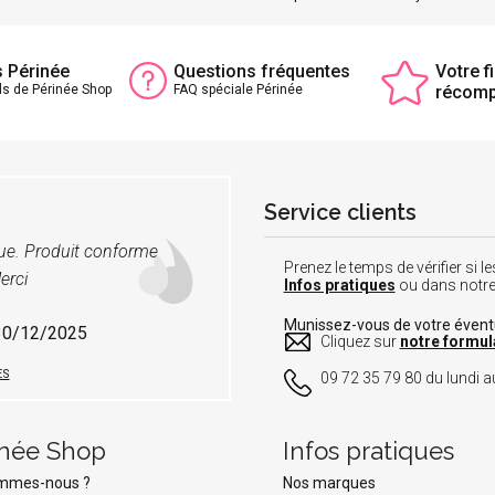
s Périnée
Questions fréquentes
Votre fi
ls de Périnée Shop
FAQ spéciale Périnée
récom
Service clients
vue. Produit conforme
Prenez le temps de vérifier si
erci
Infos pratiques
ou dans notr
Munissez-vous de votre éven
 30/12/2025
Cliquez sur
notre formul
ES
09 72 35 79 80 du lundi au
inée Shop
Infos pratiques
ommes-nous ?
Nos marques