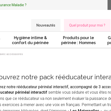
ssurance Maladie ?
Nouveautés
Quel produit pour moi ?
&
Hygiène intime &
Produits pour le
G
confort du périnée
périnée : Hommes
p
 avec accessoires
uvrez notre pack rééducateur intera
ez notre rééducateur périnéal interactif, accompagné de 3 access
ucateur périnéal interactif
semble vous séduire et vous êtes no
ns que ce rééducateur va non seulement évaluer la puissance de
s exercices à mener avec une voix en français. Permettant un trav
s émissions télévisées, dont l’émission «
Les Maternelles
», ou 