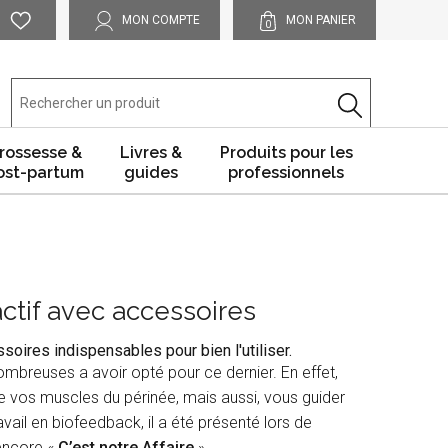
MON COMPTE
MON PANIER
0
rossesse &
Livres &
Produits pour les
ost-partum
guides
professionnels
ctif avec accessoires
oires indispensables pour bien l'utiliser.
mbreuses a avoir opté pour ce dernier. En effet,
 vos muscles du périnée, mais aussi, vous guider
ail en biofeedback, il a été présenté lors de
encore «
C’est notre Affaire
».