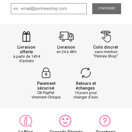
S'INSCRIRE
Livraison
Livraison
Colis discret
offerte
en 24 à 48 h
sans mention
"Périnée Shop"
à partir de 149
d'achats
Paiement
Retours et
sécurisé
échanges
CB-PayPal-
14 jours pour
Virement-Chèque
changer d'avis
Le Blog
Conseils Périnée
Questions