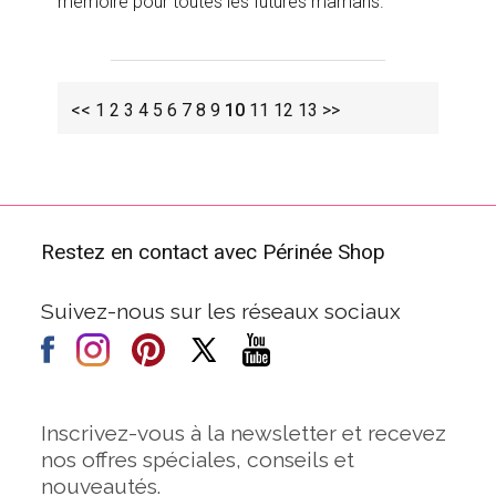
mémoire pour toutes les futures mamans.
<<
1
2
3
4
5
6
7
8
9
10
11
12
13
>>
Restez en contact avec Périnée Shop
Suivez-nous sur les réseaux sociaux
Inscrivez-vous à la newsletter et recevez
nos offres spéciales, conseils et
nouveautés.