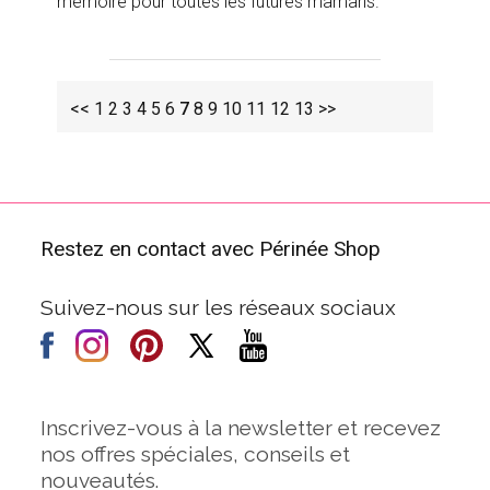
mémoire pour toutes les futures mamans.
<<
1
2
3
4
5
6
7
8
9
10
11
12
13
>>
Restez en contact avec Périnée Shop
Suivez-nous sur les réseaux sociaux
Inscrivez-vous à la newsletter et recevez
nos offres spéciales, conseils et
nouveautés.