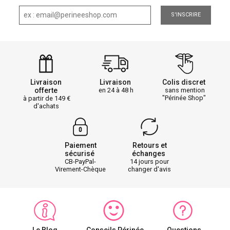
S'INSCRIRE
Livraison
Livraison
Colis discret
offerte
en 24 à 48 h
sans mention
"Périnée Shop"
à partir de 149
d'achats
Paiement
Retours et
sécurisé
échanges
CB-PayPal-
14 jours pour
Virement-Chèque
changer d'avis
Le Blog
Conseils Périnée
Questions