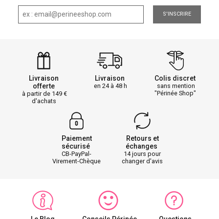
S'INSCRIRE
Livraison
Livraison
Colis discret
offerte
en 24 à 48 h
sans mention
"Périnée Shop"
à partir de 149
d'achats
Paiement
Retours et
sécurisé
échanges
CB-PayPal-
14 jours pour
Virement-Chèque
changer d'avis
Le Blog
Conseils Périnée
Questions