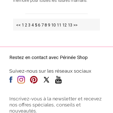
mémoire pour toutes les futures mamans.
<<
1
2
3
4
5
6
7
8
9
10
11
12
13
>>
Restez en contact avec Périnée Shop
Suivez-nous sur les réseaux sociaux
Inscrivez-vous à la newsletter et recevez
nos offres spéciales, conseils et
nouveautés.