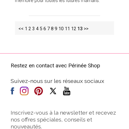
mémoire pour toutes les futures mamans.
<<
1
2
3
4
5
6
7
8
9
10
11
12
13
>>
Restez en contact avec Périnée Shop
Suivez-nous sur les réseaux sociaux
Inscrivez-vous à la newsletter et recevez
nos offres spéciales, conseils et
nouveautés.