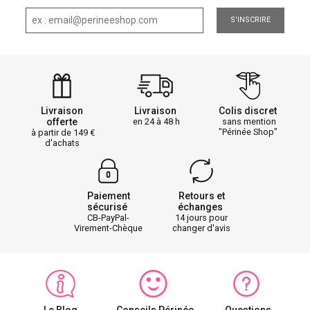
S'INSCRIRE
Livraison
Livraison
Colis discret
offerte
en 24 à 48 h
sans mention
"Périnée Shop"
à partir de 149
d'achats
Paiement
Retours et
sécurisé
échanges
CB-PayPal-
14 jours pour
Virement-Chèque
changer d'avis
Le Blog
Conseils Périnée
Questions