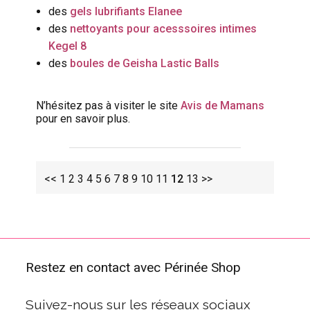
des
gels lubrifiants Elanee
des
nettoyants pour acesssoires intimes
Kegel 8
des
boules de Geisha Lastic Balls
N’hésitez pas à visiter le site
Avis de Mamans
pour en savoir plus.
<<
1
2
3
4
5
6
7
8
9
10
11
12
13
>>
Restez en contact avec Périnée Shop
Suivez-nous sur les réseaux sociaux