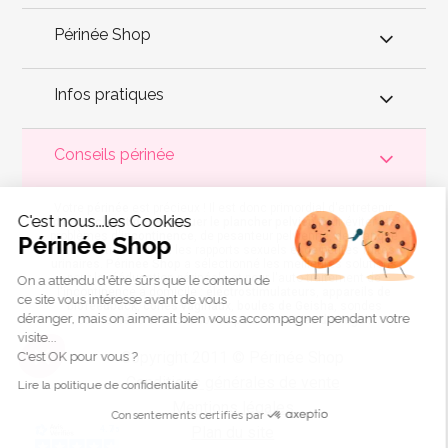
Périnée Shop
Infos pratiques
Conseils périnée
Votre
périnée
est précieux ! Il est donc primordial d'entretenir,
C'est nous...les Cookies
de muscler et de rééduquer le plancher pelvien
pour éviter les
problèmes d'
incontinence
, de pesanteur pelvienne, de manque
Périnée Shop
de sensations durant les rapports sexuels et de petites
fuites
urinaires
.
Périnée Shop
a sélectionné les meilleures solutions
pour la rééducation périnéale et pour l'auto-traitement de
On a attendu d'être sûrs que le contenu de
l'incontinence à domicile :
électrostimulateurs
,
appareils de
ce site vous intéresse avant de vous
biofeedback
,
cônes vaginaux
,
boules de Geisha
, sondes
déranger, mais on aimerait bien vous accompagner pendant votre
connectées et
accessoires pour exercices de Kegel
.
visite...
Copyright 2011 © Périnée Shop
C'est OK pour vous ?
Conditions générales de vente
Lire la politique de confidentialité
Mentions légales
Consentements certifiés par
Plan du site