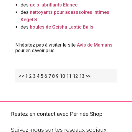
des
gels lubrifiants Elanee
des
nettoyants pour acesssoires intimes
Kegel 8
des
boules de Geisha Lastic Balls
N’hésitez pas à visiter le site
Avis de Mamans
pour en savoir plus.
<<
1
2
3
4
5
6
7
8
9
10
11
12
13
>>
Restez en contact avec Périnée Shop
Suivez-nous sur les réseaux sociaux