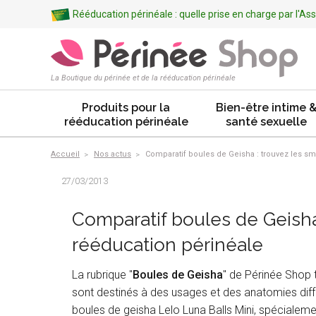
Rééducation périnéale : quelle prise en charge par l'A
La Boutique du périnée et de la rééducation périnéale
Produits pour la
Bien-être intime 
rééducation périnéale
santé sexuelle
Accueil
Nos actus
Comparatif boules de Geisha : trouvez les sm
27/03/2013
Comparatif boules de Geisha 
rééducation périnéale
La rubrique "
Boules de Geisha
" de Périnée Shop 
sont destinés à des usages et des anatomies diffé
boules de geisha Lelo Luna Balls Mini, spécialem