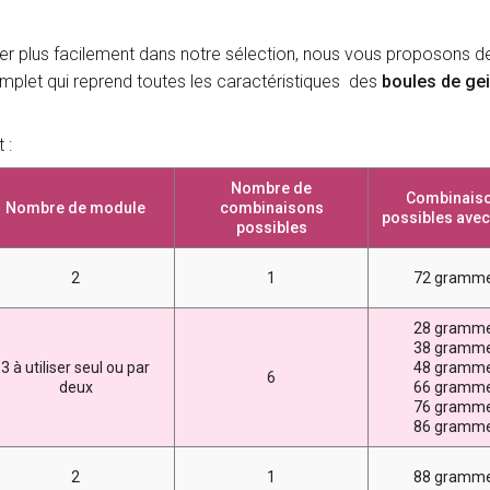
ver plus facilement dans notre sélection, nous vous proposons d
plet qui reprend toutes les caractéristiques des
boules de ge
 :
Nombre de
Combinais
Nombre de module
combinaisons
possibles avec
possibles
2
1
72 gramm
28 gramm
38 gramm
3 à utiliser seul ou par
48 gramm
6
deux
66 gramm
76 gramm
86 gramm
2
1
88 gramm