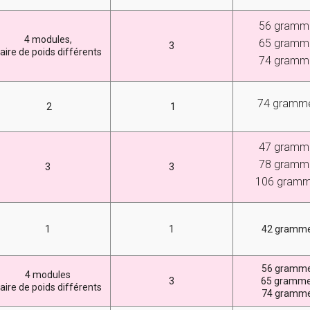
56 gramm
4 modules,
65 gramm
3
aire de poids différents
74 gramm
74 gramm
2
1
47 gramm
78 gramm
3
3
106 gram
1
1
42 gramm
56 gramm
4 modules
3
65 gramm
aire de poids différents
74 gramm