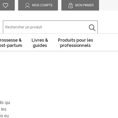
MON COMPTE
MON PANIER
0
rossesse &
Livres &
Produits pour les
ost-partum
guides
professionnels
ls qui
 les
is eu