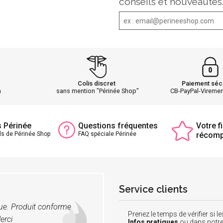
conseils et nouveautés
Colis discret
Paiement séc
h
sans mention "Périnée Shop"
CB-PayPal-Vireme
s Périnée
Questions fréquentes
Votre fi
ls de Périnée Shop
FAQ spéciale Périnée
récom
Service clients
vue. Produit conforme
Prenez le temps de vérifier si
erci
Infos pratiques
ou dans notr