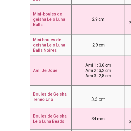
Mini-boules de
geisha Lelo Luna
2,9 cm
p
Balls
Mini boules de
geisha Lelo Luna
2,9 cm
Balls Noires
Ami 1 : 3,6 cm
Ami Je Joue
Ami 2 :
3,2 cm
Ami 3 :
2,8 cm
Boules de Geisha
3,6 cm
Teneo Uno
Boules de Geisha
34 mm
Lelo Luna Beads
p