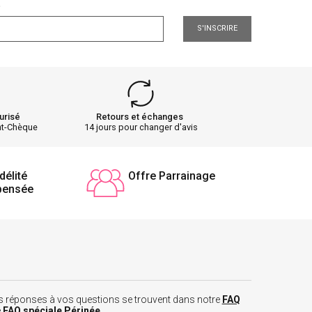
.
S'INSCRIRE
urisé
Retours et échanges
nt-Chèque
14 jours pour changer d'avis
délité
Offre Parrainage
pensée
 les réponses à vos questions se trouvent dans notre
FAQ
e
FAQ spéciale Périnée
.