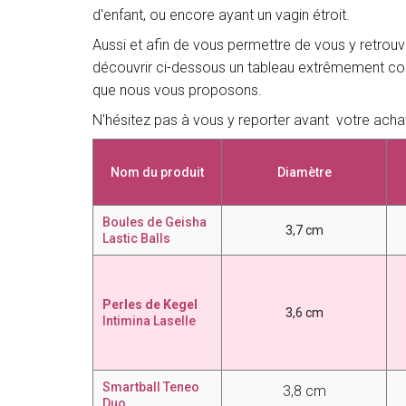
d'enfant, ou encore ayant un vagin étroit.
Aussi et afin de vous permettre de vous y retrou
découvrir ci-dessous un tableau extrêmement com
que nous vous proposons.
N'hésitez pas à vous y reporter avant votre achat
Nom du produit
Diamètre
Boules de Geisha
3,7 cm
Lastic Balls
Perles de Kegel
3,6 cm
Intimina Laselle
Smartball T
eneo
3,8 cm
Duo