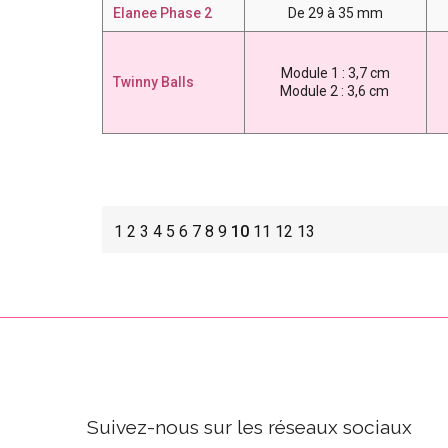
Elanee Phase 2
De 29 à 35 mm
Module 1 : 3,7 cm
Twinny Balls
Module 2 : 3,6 cm
1
2
3
4
5
6
7
8
9
10
11
12
13
Suivez-nous sur les réseaux sociaux