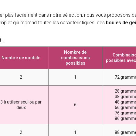
ver plus facilement dans notre sélection, nous vous proposons d
plet qui reprend toutes les caractéristiques des
boules de ge
 :
Nombre de
Combinais
Nombre de module
combinaisons
possibles avec
possibles
2
1
72 gramm
28 gramm
38 gramm
3 à utiliser seul ou par
48 gramm
6
deux
66 gramm
76 gramm
86 gramm
2
1
88 gramm