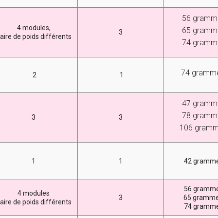
56 gramm
4 modules,
65 gramm
3
aire de poids différents
74 gramm
74 gramm
2
1
47 gramm
78 gramm
3
3
106 gram
1
1
42 gramm
56 gramm
4 modules
3
65 gramm
aire de poids différents
74 gramm