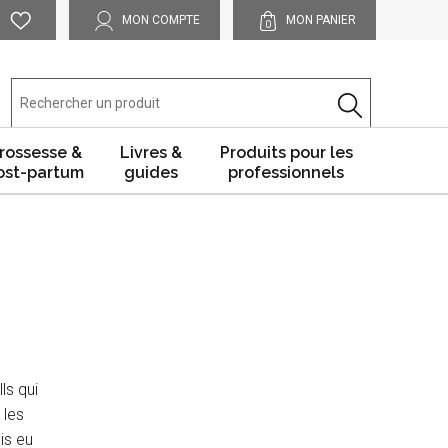
MON COMPTE
MON PANIER
0
rossesse &
Livres &
Produits pour les
ost-partum
guides
professionnels
ls qui
 les
is eu