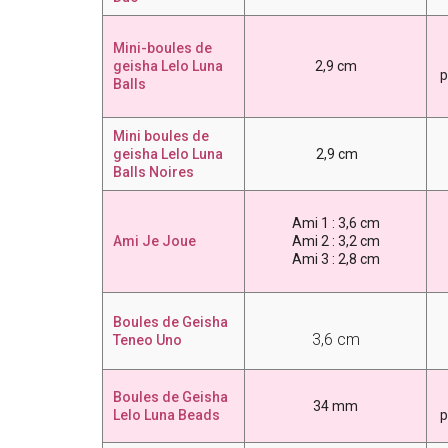
Mini-boules de
geisha Lelo Luna
2,9 cm
p
Balls
Mini boules de
geisha Lelo Luna
2,9 cm
Balls Noires
Ami 1 : 3,6 cm
Ami Je Joue
Ami 2 :
3,2 cm
Ami 3 :
2,8 cm
Boules de Geisha
3,6 cm
Teneo Uno
Boules de Geisha
34 mm
Lelo Luna Beads
p