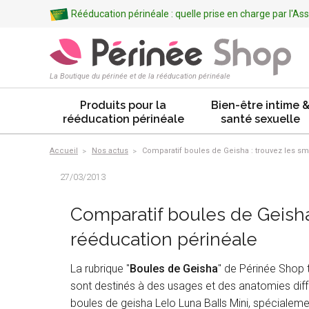
Rééducation périnéale : quelle prise en charge par l'A
La Boutique du périnée et de la rééducation périnéale
Produits pour la
Bien-être intime 
rééducation périnéale
santé sexuelle
Accueil
Nos actus
Comparatif boules de Geisha : trouvez les sm
27/03/2013
Comparatif boules de Geisha 
rééducation périnéale
La rubrique "
Boules de Geisha
" de Périnée Shop 
sont destinés à des usages et des anatomies diffé
boules de geisha Lelo Luna Balls Mini, spécialem