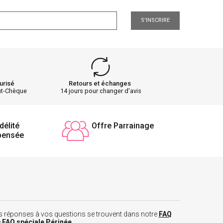
.
S'INSCRIRE
urisé
Retours et échanges
nt-Chèque
14 jours pour changer d'avis
délité
Offre Parrainage
pensée
 les réponses à vos questions se trouvent dans notre
FAQ
e
FAQ spéciale Périnée
.