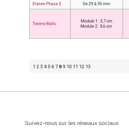
Elanee Phase 2
De 29 à 35 mm
Module 1 : 3,7 cm
Twinny Balls
Module 2 : 3,6 cm
1
2
3
4
5
6
7
8
9
10
11
12
13
Suivez-nous sur les réseaux sociaux