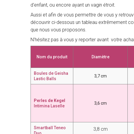
d'enfant, ou encore ayant un vagin étroit.
Aussi et afin de vous permettre de vous y retrou
découvrir ci-dessous un tableau extrêmement com
que nous vous proposons.
N'hésitez pas à vous y reporter avant votre achat
Nom du produit
Diamètre
Boules de Geisha
3,7 cm
Lastic Balls
Perles de Kegel
3,6 cm
Intimina Laselle
Smartball T
eneo
3,8 cm
Duo