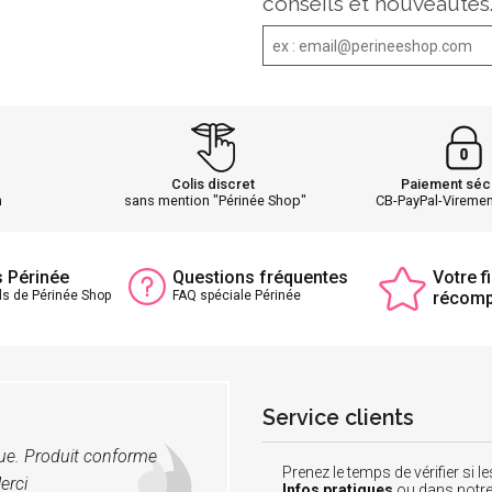
conseils et nouveautés
Colis discret
Paiement séc
h
sans mention "Périnée Shop"
CB-PayPal-Vireme
s Périnée
Questions fréquentes
Votre fi
ls de Périnée Shop
FAQ spéciale Périnée
récom
Service clients
vue. Produit conforme
Prenez le temps de vérifier si
erci
Infos pratiques
ou dans notr