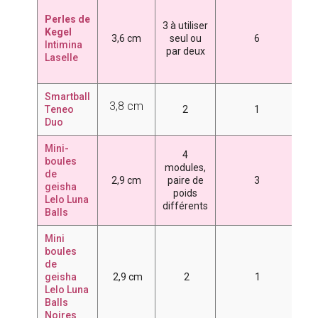
2
Perles de
3
3 à utiliser
Kegel
4
3,6 cm
seul ou
6
Intimina
6
par deux
Laselle
7
8
Smartball
3,8 cm
T
eneo
2
1
8
Duo
Mini-
4
5
boules
modules,
de
6
2,9 cm
paire de
3
geisha
poids
7
Lelo Luna
différents
Balls
Mini
boules
de
7
geisha
2,9 cm
2
1
Lelo Luna
Balls
Noires