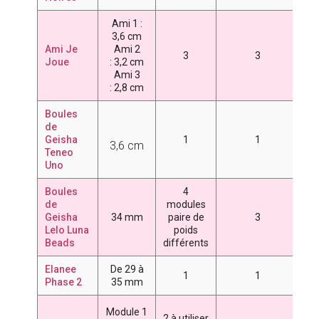
Ami 1 :
4
3,6 cm
7
Ami Je
Ami 2
3
3
Joue
:
3,2 cm
Ami 3
:
2,8 cm
Boules
de
Geisha
1
1
4
3,6 cm
Teneo
Uno
Boules
4
de
modules
5
Geisha
34 mm
paire de
3
6
Lelo Luna
poids
7
Beads
différents
Elanee
De 29 à
1
1
4
Phase 2
35 mm
3
Module 1
2 à utiliser