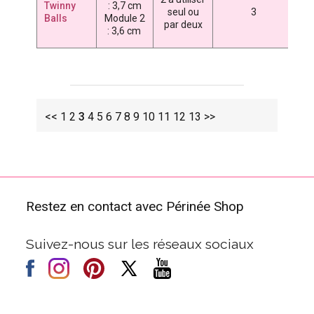
Twinny
: 3,7 cm
4
seul ou
3
Balls
Module 2
par deux
7
: 3,6 cm
<<
1
2
3
4
5
6
7
8
9
10
11
12
13
>>
Restez en contact avec Périnée Shop
Suivez-nous sur les réseaux sociaux