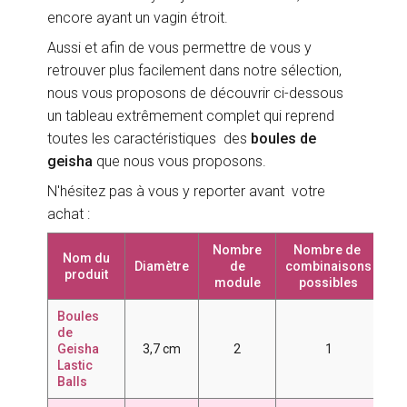
encore ayant un vagin étroit.
Aussi et afin de vous permettre de vous y
retrouver plus facilement dans notre sélection,
nous vous proposons de découvrir ci-dessous
un tableau extrêmement complet qui reprend
toutes les caractéristiques des
boules de
geisha
que nous vous proposons.
N'hésitez pas à vous y reporter avant votre
achat :
Nombre
Nombre de
Co
Nom du
Diamètre
de
combinaisons
produit
module
possibles
Boules
de
Geisha
3,7 cm
2
1
7
Lastic
Balls