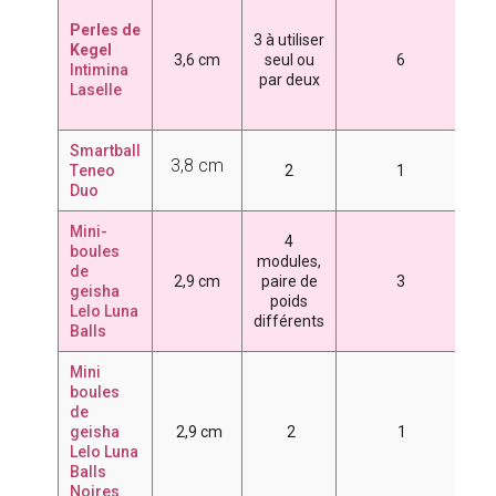
2
Perles de
3
3 à utiliser
Kegel
4
3,6 cm
seul ou
6
Intimina
6
par deux
Laselle
7
8
Smartball
3,8 cm
T
eneo
2
1
8
Duo
Mini-
4
5
boules
modules,
de
6
2,9 cm
paire de
3
geisha
poids
7
Lelo Luna
différents
Balls
Mini
boules
de
7
geisha
2,9 cm
2
1
Lelo Luna
Balls
Noires