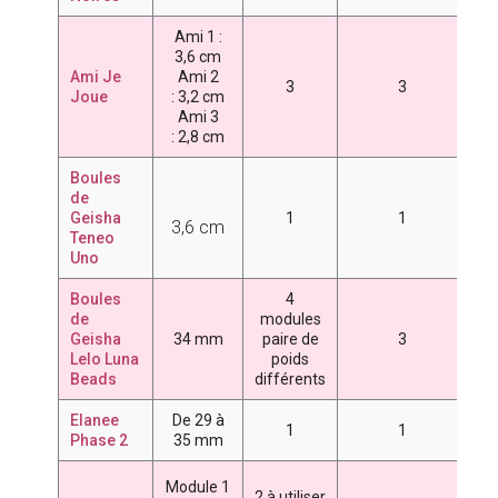
Ami 1 :
4
3,6 cm
7
Ami Je
Ami 2
3
3
Joue
:
3,2 cm
Ami 3
:
2,8 cm
Boules
de
Geisha
1
1
4
3,6 cm
Teneo
Uno
Boules
4
de
modules
5
Geisha
34 mm
paire de
3
6
Lelo Luna
poids
7
Beads
différents
Elanee
De 29 à
1
1
4
Phase 2
35 mm
3
Module 1
2 à utiliser