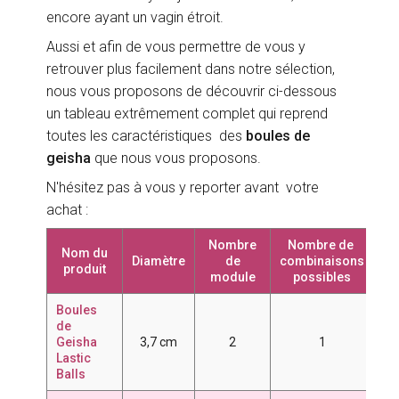
encore ayant un vagin étroit.
Aussi et afin de vous permettre de vous y
retrouver plus facilement dans notre sélection,
nous vous proposons de découvrir ci-dessous
un tableau extrêmement complet qui reprend
toutes les caractéristiques des
boules de
geisha
que nous vous proposons.
N'hésitez pas à vous y reporter avant votre
achat :
Nombre
Nombre de
Co
Nom du
Diamètre
de
combinaisons
produit
module
possibles
Boules
de
Geisha
3,7 cm
2
1
7
Lastic
Balls