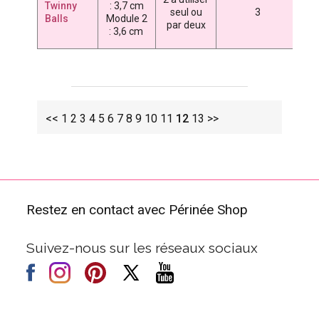
Twinny
: 3,7 cm
4
seul ou
3
Balls
Module 2
par deux
7
: 3,6 cm
<<
1
2
3
4
5
6
7
8
9
10
11
12
13
>>
Restez en contact avec Périnée Shop
Suivez-nous sur les réseaux sociaux