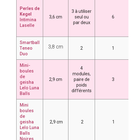
2
Perles de
3
3 à utiliser
Kegel
4
3,6 cm
seul ou
6
Intimina
6
par deux
Laselle
7
8
Smartball
3,8 cm
T
eneo
2
1
8
Duo
Mini-
4
5
boules
modules,
de
6
2,9 cm
paire de
3
geisha
poids
7
Lelo Luna
différents
Balls
Mini
boules
de
7
geisha
2,9 cm
2
1
Lelo Luna
Balls
Noires