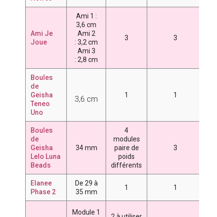
Ami 1 :
4
3,6 cm
7
Ami Je
Ami 2
3
3
Joue
:
3,2 cm
Ami 3
:
2,8 cm
Boules
de
Geisha
1
1
4
3,6 cm
Teneo
Uno
Boules
4
de
modules
5
Geisha
34 mm
paire de
3
6
Lelo Luna
poids
7
Beads
différents
Elanee
De 29 à
1
1
4
Phase 2
35 mm
3
Module 1
2 à utiliser