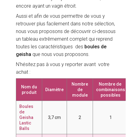
encore ayant un vagin étroit.
Aussi et afin de vous permettre de vous y
retrouver plus facilement dans notre sélection,
nous vous proposons de découvrir ci-dessous
un tableau extrêmement complet qui reprend
toutes les caractéristiques des
boules de
geisha
que nous vous proposons.
N'hésitez pas à vous y reporter avant votre
achat :
Nombre
Nombre de
Co
Nom du
Diamètre
de
combinaisons
produit
module
possibles
Boules
de
Geisha
3,7 cm
2
1
7
Lastic
Balls