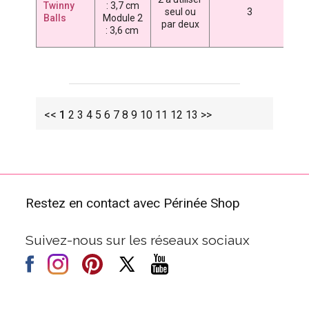
Twinny
: 3,7 cm
4
seul ou
3
Balls
Module 2
par deux
7
: 3,6 cm
<<
1
2
3
4
5
6
7
8
9
10
11
12
13
>>
Restez en contact avec Périnée Shop
Suivez-nous sur les réseaux sociaux