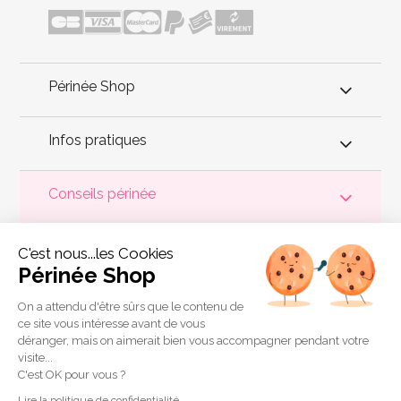
Périnée Shop
Infos pratiques
Conseils périnée
Votre
périnée
est précieux ! Il est donc primordial d'entretenir,
C'est nous...les Cookies
de muscler et de rééduquer le plancher pelvien
pour éviter les
problèmes d'
incontinence
, de pesanteur pelvienne, de manque
Périnée Shop
de sensations durant les rapports sexuels et de petites
fuites
urinaires
.
Périnée Shop
a sélectionné les meilleures solutions
pour la rééducation périnéale et pour l'auto-traitement de
On a attendu d'être sûrs que le contenu de
l'incontinence à domicile :
électrostimulateurs
,
appareils de
ce site vous intéresse avant de vous
biofeedback
,
cônes vaginaux
,
boules de Geisha
, sondes
déranger, mais on aimerait bien vous accompagner pendant votre
connectées et
accessoires pour exercices de Kegel
.
visite...
Copyright 2011 © Périnée Shop
C'est OK pour vous ?
Conditions générales de vente
Lire la politique de confidentialité