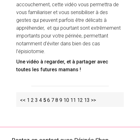
accouchement, cette vidéo vous permettra de
vous familiariser et vous sensibiliser à des
gestes qui peuvent parfois être délicats à
appréhender, et qui pourtant sont extrêmement
importants pour votre périnée, permettant
notamment d’éviter dans bien des cas
l’épisiotomie.
Une vidéo à regarder, et à partager avec
toutes les futures mamans !
<<
1
2
3
4
5
6
7
8
9
10
11
12
13
>>