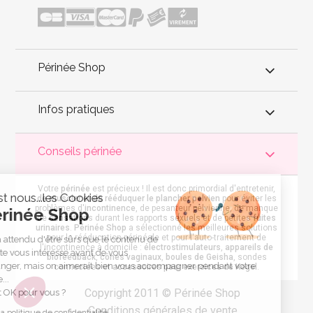
Périnée Shop
Infos pratiques
Conseils périnée
Votre
périnée
est précieux ! Il est donc primordial d'entretenir,
C'est nous...les Cookies
de muscler et de rééduquer le plancher pelvien
pour éviter les
problèmes d'
incontinence
, de pesanteur pelvienne, de manque
Périnée Shop
de sensations durant les rapports sexuels et de petites
fuites
urinaires
.
Périnée Shop
a sélectionné les meilleures solutions
pour la rééducation périnéale et pour l'auto-traitement de
On a attendu d'être sûrs que le contenu de
l'incontinence à domicile :
électrostimulateurs
,
appareils de
ce site vous intéresse avant de vous
biofeedback
,
cônes vaginaux
,
boules de Geisha
, sondes
déranger, mais on aimerait bien vous accompagner pendant votre
connectées et
accessoires pour exercices de Kegel
.
visite...
Copyright 2011 © Périnée Shop
C'est OK pour vous ?
Conditions générales de vente
Lire la politique de confidentialité