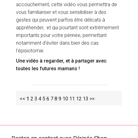
accouchement, cette vidéo vous permettra de
vous familiariser et vous sensibiliser à des
gestes qui peuvent parfois être délicats à
appréhender, et qui pourtant sont extrêmement
importants pour votre périnée, permettant
notamment d’éviter dans bien des cas
l’épisiotomie.
Une vidéo à regarder, et à partager avec
toutes les futures mamans !
<<
1
2
3
4
5
6
7
8
9
10
11
12
13
>>