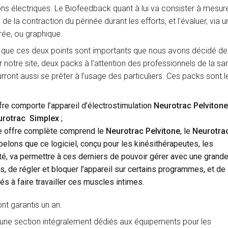
ns électriques. Le Biofeedback quant à lui va consister à mesur
de la contraction du périnée durant les efforts, et l’évaluer, via u
frée, ou graphique.
 que ces deux points sont importants que nous avons décidé d
 notre site, deux packs à l’attention des professionnels de la san
rront aussi se prêter à l’usage des particuliers. Ces packs sont l
ffre comporte l’appareil d’électrostimulation
Neurotrac Pelvitone
urotrac Simplex
;
te offre complète comprend le
Neurotrac Pelvitone
, le
Neurotra
pelons que ce logiciel, conçu pour les kinésithérapeutes, les
té, va permettre à ces derniers de pouvoir gérer avec une grand
, de régler et bloquer l’appareil sur certains programmes, et de
s à faire travailler ces muscles intimes.
nt garantis un an.
ne section intégralement dédiés aux équipements pour les