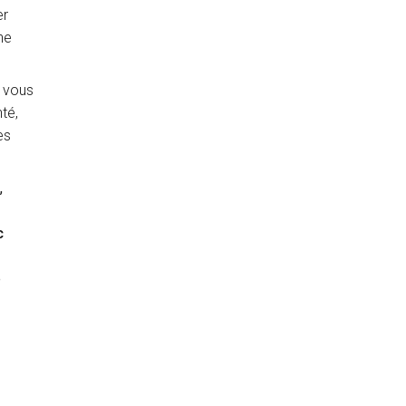
er
ne
e vous
té,
es
,
c
e