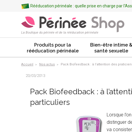
Rééducation périnéale : quelle prise en charge par l'A
La Boutique du périnée et de la rééducation périnéale
Produits pour la
Bien-être intime 
rééducation périnéale
santé sexuelle
Accueil
Nos actus
Pack Biofeedback : à l’attention des praticie
20/03/2013
Pack Biofeedback : à l’atten
particuliers
Lorsque l’on
distinguer d
va consister