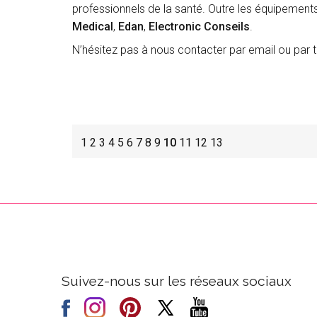
professionnels de la santé. Outre les équipemen
Medical
,
Edan
,
Electronic Conseils
.
N’hésitez pas à nous contacter par email ou par 
1
2
3
4
5
6
7
8
9
10
11
12
13
Suivez-nous sur les réseaux sociaux