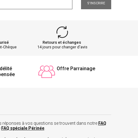
S'INSCRIRE
urisé
Retours et échanges
nt-Chèque
14 jours pour changer d'avis
délité
Offre Parrainage
pensée
 les réponses à vos questions se trouvent dans notre
FAQ
e
FAQ spéciale Périnée
.