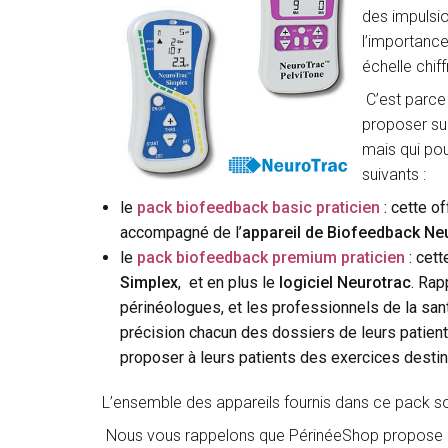
des impulsio
l’importance 
échelle chif
C’est parce
proposer sur
mais qui pou
suivants :
le
pack biofeedback basic praticien
: cette o
accompagné de l’
appareil de Biofeedback Ne
le
pack biofeedback premium praticien
: cet
Simplex
, et en plus le
logiciel Neurotrac
. Rap
périnéologues, et les professionnels de la san
précision chacun des dossiers de leurs patients
proposer à leurs patients des exercices destiné
L’ensemble des appareils fournis dans ce pack so
Nous vous rappelons que PérinéeShop propose u