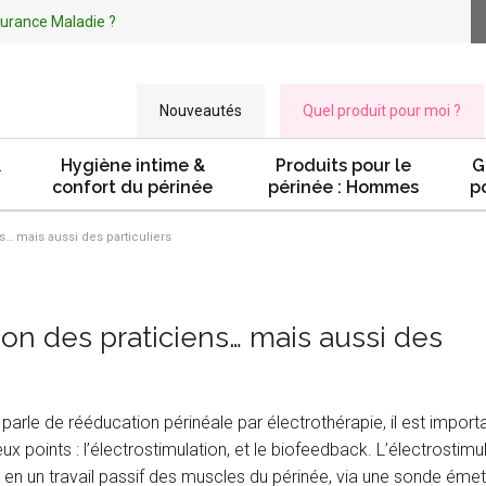
ssurance Maladie ?
Nouveautés
Quel produit pour moi ?
&
Hygiène intime &
Produits pour le
G
confort du périnée
périnée : Hommes
p
ns… mais aussi des particuliers
tion des praticiens… mais aussi des
 parle de rééducation périnéale par électrothérapie, il est import
eux points : l’électrostimulation, et le biofeedback. L’électrostimu
 en un travail passif des muscles du périnée, via une sonde émet