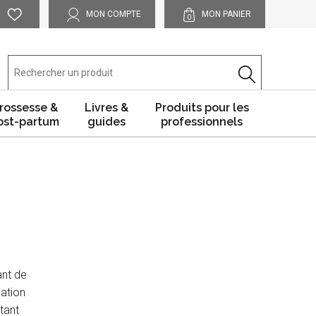
MON COMPTE
MON PANIER
0
rossesse &
Livres &
Produits pour les
ost-partum
guides
professionnels
ant de
lation
tant