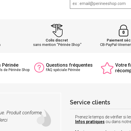
Colis discret
Paiement séc
h
sans mention "Périnée Shop"
CB-PayPal-Vireme
s Périnée
Questions fréquentes
Votre fi
ls de Périnée Shop
FAQ spéciale Périnée
récom
Service clients
vue. Produit conforme
Prenez le temps de vérifier si
erci
Infos pratiques
ou dans notr